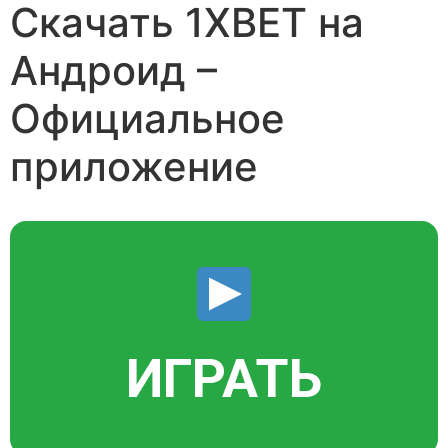
Скачать 1XBET на
Андроид –
Официальное
приложение
ИГРАТЬ