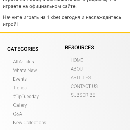
играете на официальном сайте.
Начните играть на 1 xbet сегодня и наслаждайтесь
игрой!
RESOURCES
CATEGORIES
HOME
All Articles
ABOUT
What’s New
ARTICLES
Events
CONTACT US
Trends
SUBSCRIBE
#TipTuesday
Gallery
Q&A
New Collections