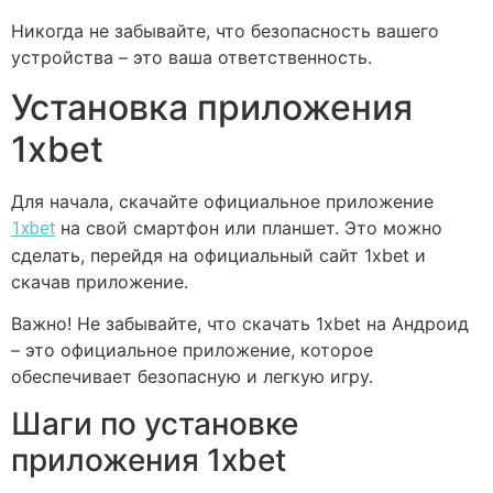
Никогда не забывайте, что безопасность вашего
устройства – это ваша ответственность.
Установка приложения
1xbet
Для начала, скачайте официальное приложение
на свой смартфон или планшет. Это можно
1xbet
сделать, перейдя на официальный сайт 1xbet и
скачав приложение.
Важно! Не забывайте, что скачать 1xbet на Андроид
– это официальное приложение, которое
обеспечивает безопасную и легкую игру.
Шаги по установке
приложения 1xbet