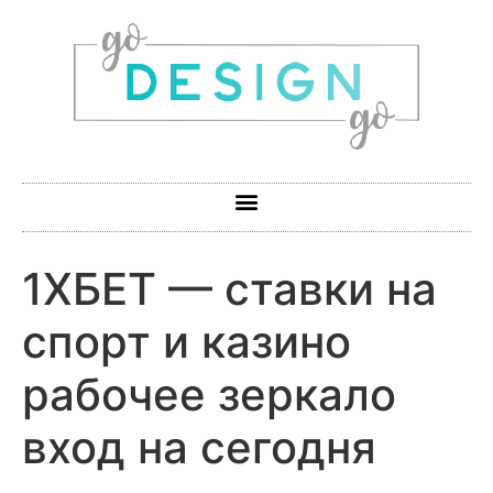
1ХБЕТ — ставки на
спорт и казино
рабочее зеркало
вход на сегодня