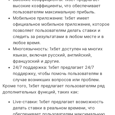
высокие коэффициенты, что обеспечивает
пользователям максимальную прибыль.
Мобильное приложение: 1хбет имеет
официальное мобильное приложение, которое
позволяет пользователям делать ставки и
следить за результатами в любом месте и в
любое время.
Многоязычность: 1хбет доступен на многих
языках, включая русский, английский,
французский и другие.
24/7 поддержка: 1хбет предлагает 24/7
поддержку, чтобы помочь пользователям в
случае возникших вопросов или проблем.
Кроме того, 1хбет предлагает пользователям ряд
дополнительных функций, таких как:
Live-ставки: 1хбет предлагает возможность
делать ставки в реальном времени, что
обеспечивает пользователям максимальную