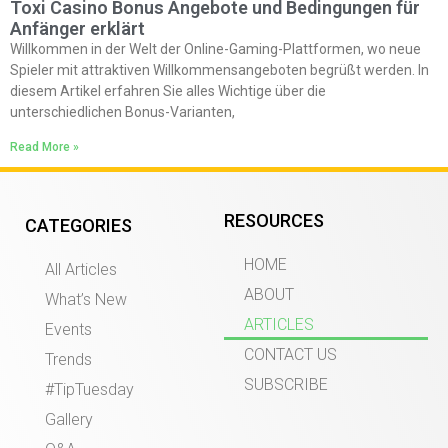
Toxi Casino Bonus Angebote und Bedingungen für
Anfänger erklärt
Willkommen in der Welt der Online-Gaming-Plattformen, wo neue
Spieler mit attraktiven Willkommensangeboten begrüßt werden. In
diesem Artikel erfahren Sie alles Wichtige über die
unterschiedlichen Bonus-Varianten,
Read More »
RESOURCES
CATEGORIES
HOME
All Articles
ABOUT
What’s New
ARTICLES
Events
CONTACT US
Trends
SUBSCRIBE
#TipTuesday
Gallery