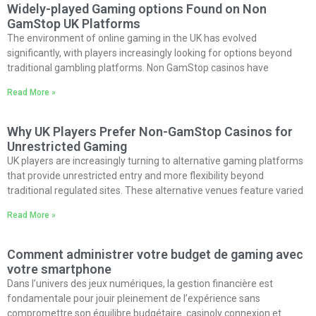
Widely-played Gaming options Found on Non
GamStop UK Platforms
The environment of online gaming in the UK has evolved
significantly, with players increasingly looking for options beyond
traditional gambling platforms. Non GamStop casinos have
Read More »
Why UK Players Prefer Non-GamStop Casinos for
Unrestricted Gaming
UK players are increasingly turning to alternative gaming platforms
that provide unrestricted entry and more flexibility beyond
traditional regulated sites. These alternative venues feature varied
Read More »
Comment administrer votre budget de gaming avec
votre smartphone
Dans l’univers des jeux numériques, la gestion financière est
fondamentale pour jouir pleinement de l’expérience sans
compromettre son équilibre budgétaire. casinoly connexion et