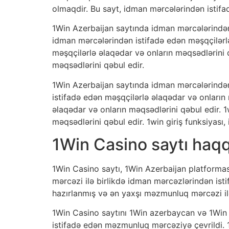
olmaqdir. Bu sayt, idman mərcələrindən istifa
1Win Azerbaijan saytında idman mərcələrindən i
idman mərcələrindən istifadə edən məşqçilərlə
məşqçilərlə əlaqədar və onların məqsədlərini 
məqsədlərini qəbul edir.
1Win Azerbaijan saytında idman mərcələrindən 
istifadə edən məşqçilərlə əlaqədar və onların
əlaqədar və onların məqsədlərini qəbul edir. 
məqsədlərini qəbul edir. 1win giriş funksiyası
1Win Casino saytı haq
1Win Casino saytı, 1Win Azerbaijan platforma
mərcəzi ilə birlikdə idman mərcəzlərindən ist
hazırlanmış və ən yaxşı məzmunluq mərcəzi ilə 
1Win Casino saytını 1Win azerbaycan və 1Win gi
istifadə edən məzmunluq mərcəziyə çevrildi. 1