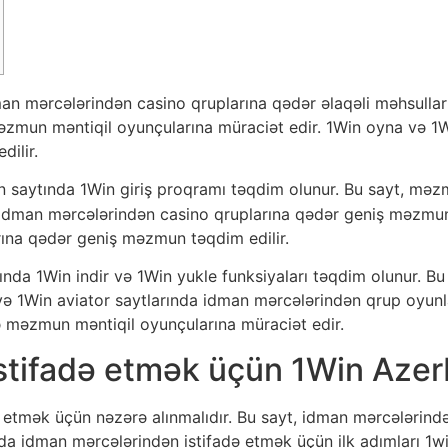
man mərcələrindən casino qruplarına qədər əlaqəli məhsullar
əzmun məntiqil oyunçularına müraciət edir. 1Win oyna və 1
ilir.
n saytında 1Win giriş proqramı təqdim olunur. Bu sayt, məzm
a idman mərcələrindən casino qruplarına qədər geniş məzmun
ına qədər geniş məzmun təqdim edilir.
ında 1Win indir və 1Win yukle funksiyaları təqdim olunur. B
ə 1Win aviator saytlarında idman mərcələrindən qrup oyunl
ə məzmun məntiqil oyunçularına müraciət edir.
stifadə etmək üçün 1Win Azer
 etmək üçün nəzərə alınmalıdır. Bu sayt, idman mərcələrind
da idman mərcələrindən istifadə etmək üçün ilk adımları 1wi