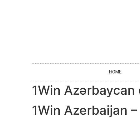
HOME
1Win Azərbaycan 
1Win Azerbaijan –