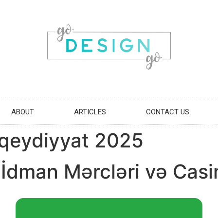
ABOUT
ARTICLES
CONTACT US
qeydiyyat 2025
 İdman Mərcləri və Casi