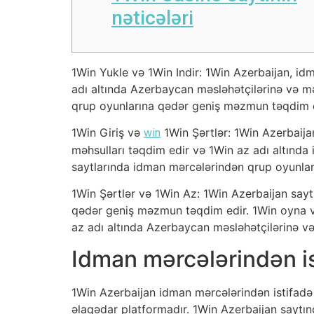
nəticələri
1Win Yukle və 1Win Indir: 1Win Azerbaijan, id
adı altında Azerbaycan məsləhətçilərinə və m
qrup oyunlarına qədər geniş məzmun təqdim ed
1Win Giriş və
1Win Şərtlər: 1Win Azerbaija
win
məhsulları təqdim edir və 1Win az adı altınd
saytlarında idman mərcələrindən qrup oyunlar
1Win Şərtlər və 1Win Az: 1Win Azerbaijan sayt
qədər geniş məzmun təqdim edir. 1Win oyna v
az adı altında Azerbaycan məsləhətçilərinə v
Idman mərcələrindən i
1Win Azerbaijan idman mərcələrindən istifadə
əlaqədar platformadır. 1Win Azerbaijan saytın