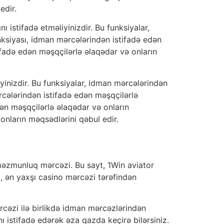
edir.
istifadə etməliyinizdir. Bu funksiyalar,
nksiyası, idman mərcələrindən istifadə edən
ifadə edən məşqçilərlə əlaqədar və onların
yinizdir. Bu funksiyalar, idman mərcələrindən
rcələrindən istifadə edən məşqçilərlə
ən məşqçilərlə əlaqədar və onların
onların məqsədlərini qəbul edir.
məzmunluq mərcəzi. Bu sayt, 1Win aviator
, ən yaxşı casino mərcəzi tərəfindən
rcəzi ilə birlikdə idman mərcəzlərindən
 istifadə edərək əza qazda keçirə bilərsiniz.