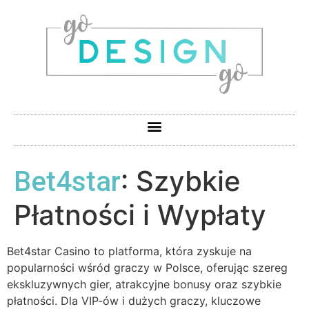
: Szybkie
Bet4star
Płatności i Wypłaty
Bet4star Casino to platforma, która zyskuje na
popularności wśród graczy w Polsce, oferując szereg
ekskluzywnych gier, atrakcyjne bonusy oraz szybkie
płatności. Dla VIP-ów i dużych graczy, kluczowe