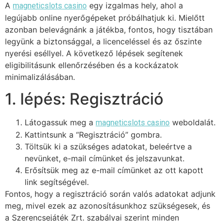
A
egy izgalmas hely, ahol a
magneticslots casino
legújabb online nyerőgépeket próbálhatjuk ki. Mielőtt
azonban belevágnánk a játékba, fontos, hogy tisztában
legyünk a biztonsággal, a licenceléssel és az őszinte
nyerési eséllyel. A következő lépések segítenek
eligibilitásunk ellenőrzésében és a kockázatok
minimalizálásában.
1. lépés: Regisztráció
Látogassuk meg a
weboldalát.
magneticslots casino
Kattintsunk a “Regisztráció” gombra.
Töltsük ki a szükséges adatokat, beleértve a
nevünket, e-mail címünket és jelszavunkat.
Erősítsük meg az e-mail címünket az ott kapott
link segítségével.
Fontos, hogy a regisztráció során valós adatokat adjunk
meg, mivel ezek az azonosításunkhoz szükségesek, és
a Szerencsejáték Zrt. szabályai szerint minden