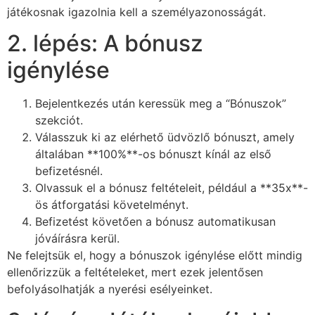
játékosnak igazolnia kell a személyazonosságát.
2. lépés: A bónusz
igénylése
Bejelentkezés után keressük meg a “Bónuszok”
szekciót.
Válasszuk ki az elérhető üdvözlő bónuszt, amely
általában **100%**-os bónuszt kínál az első
befizetésnél.
Olvassuk el a bónusz feltételeit, például a **35x**-
ös átforgatási követelményt.
Befizetést követően a bónusz automatikusan
jóváírásra kerül.
Ne felejtsük el, hogy a bónuszok igénylése előtt mindig
ellenőrizzük a feltételeket, mert ezek jelentősen
befolyásolhatják a nyerési esélyeinket.