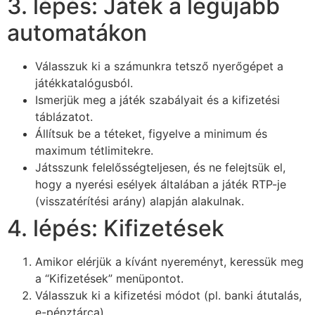
3. lépés: Játék a legújabb
automatákon
Válasszuk ki a számunkra tetsző nyerőgépet a
játékkatalógusból.
Ismerjük meg a játék szabályait és a kifizetési
táblázatot.
Állítsuk be a téteket, figyelve a minimum és
maximum tétlimitekre.
Játsszunk felelősségteljesen, és ne felejtsük el,
hogy a nyerési esélyek általában a játék RTP-je
(visszatérítési arány) alapján alakulnak.
4. lépés: Kifizetések
Amikor elérjük a kívánt nyereményt, keressük meg
a “Kifizetések” menüpontot.
Válasszuk ki a kifizetési módot (pl. banki átutalás,
e-pénztárca).