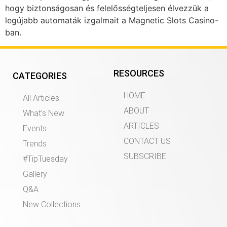
hogy biztonságosan és felelősségteljesen élvezzük a
legújabb automaták izgalmait a Magnetic Slots Casino-
ban.
RESOURCES
CATEGORIES
HOME
All Articles
ABOUT
What’s New
ARTICLES
Events
CONTACT US
Trends
SUBSCRIBE
#TipTuesday
Gallery
Q&A
New Collections