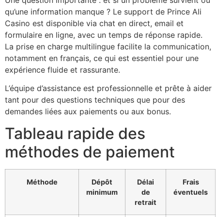
Une question importante : et si un problème survient ou
qu’une information manque ? Le support de Prince Ali
Casino est disponible via chat en direct, email et
formulaire en ligne, avec un temps de réponse rapide.
La prise en charge multilingue facilite la communication,
notamment en français, ce qui est essentiel pour une
expérience fluide et rassurante.
L’équipe d’assistance est professionnelle et prête à aider
tant pour des questions techniques que pour des
demandes liées aux paiements ou aux bonus.
Tableau rapide des
méthodes de paiement
Méthode
Dépôt
Délai
Frais
minimum
de
éventuels
retrait