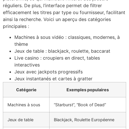
réguliers. De plus, l’interface permet de filtrer
efficacement les titres par type ou fournisseur, facilitant
ainsi la recherche. Voici un aperçu des catégories
principales :
Machines à sous vidéo : classiques, modernes, à
thème
Jeux de table : blackjack, roulette, baccarat
Live casino : croupiers en direct, tables
interactives
Jeux avec jackpots progressifs
Jeux instantanés et cartes à gratter
Catégorie
Exemples populaires
Machines à sous
“Starburst”, “Book of Dead”
Jeux de table
Blackjack, Roulette Européenne