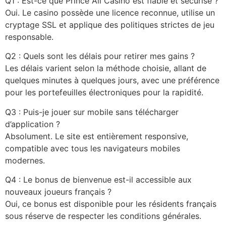
Q1 : Est-ce que Prince Ali Casino est fiable et sécurisé ?
Oui. Le casino possède une licence reconnue, utilise un
cryptage SSL et applique des politiques strictes de jeu
responsable.
Q2 : Quels sont les délais pour retirer mes gains ?
Les délais varient selon la méthode choisie, allant de
quelques minutes à quelques jours, avec une préférence
pour les portefeuilles électroniques pour la rapidité.
Q3 : Puis-je jouer sur mobile sans télécharger
d’application ?
Absolument. Le site est entièrement responsive,
compatible avec tous les navigateurs mobiles
modernes.
Q4 : Le bonus de bienvenue est-il accessible aux
nouveaux joueurs français ?
Oui, ce bonus est disponible pour les résidents français
sous réserve de respecter les conditions générales.