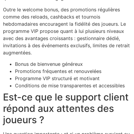
Outre le welcome bonus, des promotions régulières
comme des reloads, cashbacks et tournois
hebdomadaires encouragent la fidélité des joueurs. Le
programme VIP propose quant à lui plusieurs niveaux
avec des avantages croissants : gestionnaire dédié,
invitations à des événements exclusifs, limites de retrait
augmentées.
Bonus de bienvenue généreux
Promotions fréquentes et renouvelées
Programme VIP structuré et motivant
Conditions de mise transparentes et accessibles
Est-ce que le support client
répond aux attentes des
joueurs ?