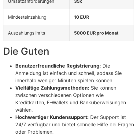
Umsatzanforderungen
35x
Mindesteinzahlung
10 EUR
Auszahlungslimits
5000 EUR pro Monat
Die Guten
Benutzerfreundliche Registrierung:
Die
Anmeldung ist einfach und schnell, sodass Sie
innerhalb weniger Minuten spielen können.
Vielfältige Zahlungsmethoden:
Sie können
zwischen verschiedenen Optionen wie
Kreditkarten, E-Wallets und Banküberweisungen
wählen.
Hochwertiger Kundensupport:
Der Support ist
24/7 verfügbar und bietet schnelle Hilfe bei Fragen
oder Problemen.