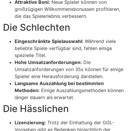
Attraktive Boni:
Neue Spieler können von
großzügigen Willkommensbonussen profitieren,
die das Spielerlebnis verbessern.
Die Schlechten
Eingeschränkte Spielauswahl:
Während viele
beliebte Spiele verfügbar sind, fehlen einige
spezielle Titel.
Hohe Umsatzanforderungen:
Die
Umsatzanforderungen von 35x können für einige
Spieler eine Herausforderung darstellen.
Langsame Auszahlung bei bestimmten
Methoden:
Einige Auszahlungsmethoden können
länger dauern als erwartet.
Die Hässlichen
Lizenzierung:
Trotz der Einhaltung der GGL-
Vorgaben gibt es Bedenken hinsichtlich der