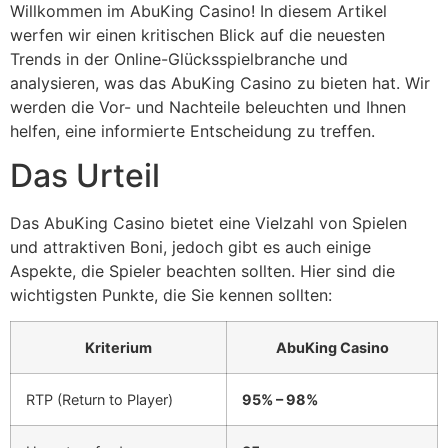
Willkommen im AbuKing Casino! In diesem Artikel
werfen wir einen kritischen Blick auf die neuesten
Trends in der Online-Glücksspielbranche und
analysieren, was das AbuKing Casino zu bieten hat. Wir
werden die Vor- und Nachteile beleuchten und Ihnen
helfen, eine informierte Entscheidung zu treffen.
Das Urteil
Das AbuKing Casino bietet eine Vielzahl von Spielen
und attraktiven Boni, jedoch gibt es auch einige
Aspekte, die Spieler beachten sollten. Hier sind die
wichtigsten Punkte, die Sie kennen sollten:
Kriterium
AbuKing Casino
RTP (Return to Player)
95% – 98%