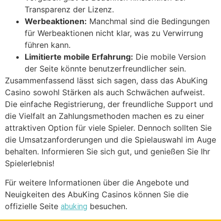
Transparenz der Lizenz.
Werbeaktionen:
Manchmal sind die Bedingungen
für Werbeaktionen nicht klar, was zu Verwirrung
führen kann.
Limitierte mobile Erfahrung:
Die mobile Version
der Seite könnte benutzerfreundlicher sein.
Zusammenfassend lässt sich sagen, dass das AbuKing
Casino sowohl Stärken als auch Schwächen aufweist.
Die einfache Registrierung, der freundliche Support und
die Vielfalt an Zahlungsmethoden machen es zu einer
attraktiven Option für viele Spieler. Dennoch sollten Sie
die Umsatzanforderungen und die Spielauswahl im Auge
behalten. Informieren Sie sich gut, und genießen Sie Ihr
Spielerlebnis!
Für weitere Informationen über die Angebote und
Neuigkeiten des AbuKing Casinos können Sie die
offizielle Seite
besuchen.
abuking