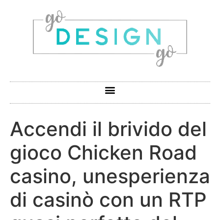
Accendi il brivido del
gioco Chicken Road
casino, unesperienza
di casinò con un RTP