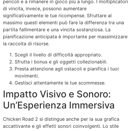
pericoli e a rimanere in gioco più a lungo. I moltiplicatori
di vincita, invece, possono aumentare
significativamente le tue ricompense. Sfruttare al
massimo questi elementi può fare la differenza tra una
partita fallimentare e una vincita sostanziosa. La
pianificazione anticipata è importante per massimizzare
la raccolta di risorse.
Scegli il livello di difficoltà appropriato.
Sfrutta i bonus e gli oggetti collezionabili.
Presta attenzione agli ostacoli e pianifica i tuoi
movimenti.
Gestisci attentamente le tue scommesse.
Impatto Visivo e Sonoro:
Un’Esperienza Immersiva
Chicken Road 2 si distingue anche per la sua grafica
accattivante e gli effetti sonori coinvolgenti. Lo stile