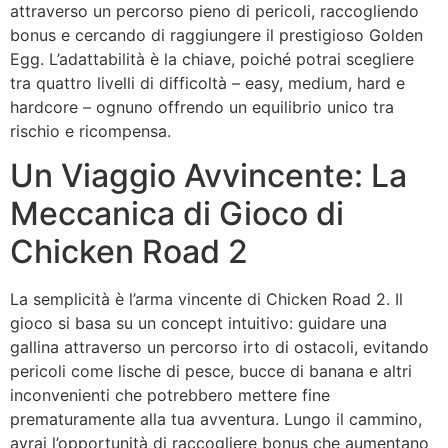
attraverso un percorso pieno di pericoli, raccogliendo
bonus e cercando di raggiungere il prestigioso Golden
Egg. L’adattabilità è la chiave, poiché potrai scegliere
tra quattro livelli di difficoltà – easy, medium, hard e
hardcore – ognuno offrendo un equilibrio unico tra
rischio e ricompensa.
Un Viaggio Avvincente: La
Meccanica di Gioco di
Chicken Road 2
La semplicità è l’arma vincente di Chicken Road 2. Il
gioco si basa su un concept intuitivo: guidare una
gallina attraverso un percorso irto di ostacoli, evitando
pericoli come lische di pesce, bucce di banana e altri
inconvenienti che potrebbero mettere fine
prematuramente alla tua avventura. Lungo il cammino,
avrai l’opportunità di raccogliere bonus che aumentano