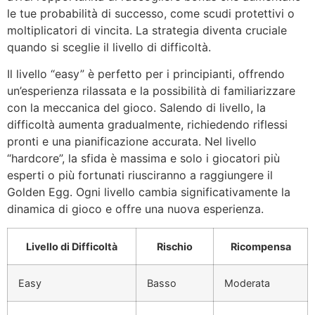
le tue probabilità di successo, come scudi protettivi o
moltiplicatori di vincita. La strategia diventa cruciale
quando si sceglie il livello di difficoltà.
Il livello “easy” è perfetto per i principianti, offrendo
un’esperienza rilassata e la possibilità di familiarizzare
con la meccanica del gioco. Salendo di livello, la
difficoltà aumenta gradualmente, richiedendo riflessi
pronti e una pianificazione accurata. Nel livello
“hardcore”, la sfida è massima e solo i giocatori più
esperti o più fortunati riusciranno a raggiungere il
Golden Egg. Ogni livello cambia significativamente la
dinamica di gioco e offre una nuova esperienza.
Livello di Difficoltà
Rischio
Ricompensa
Easy
Basso
Moderata