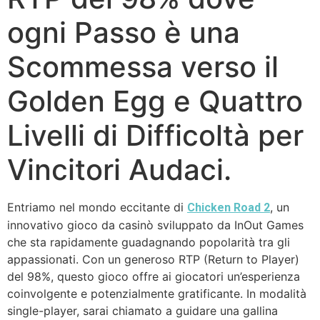
ogni Passo è una
Scommessa verso il
Golden Egg e Quattro
Livelli di Difficoltà per
Vincitori Audaci.
Entriamo nel mondo eccitante di
, un
Chicken Road 2
innovativo gioco da casinò sviluppato da InOut Games
che sta rapidamente guadagnando popolarità tra gli
appassionati. Con un generoso RTP (Return to Player)
del 98%, questo gioco offre ai giocatori un’esperienza
coinvolgente e potenzialmente gratificante. In modalità
single-player, sarai chiamato a guidare una gallina