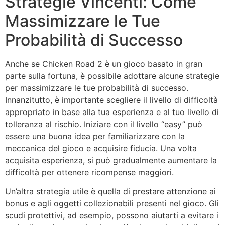
Strategie Vincenti: Come
Massimizzare le Tue
Probabilità di Successo
Anche se Chicken Road 2 è un gioco basato in gran
parte sulla fortuna, è possibile adottare alcune strategie
per massimizzare le tue probabilità di successo.
Innanzitutto, è importante scegliere il livello di difficoltà
appropriato in base alla tua esperienza e al tuo livello di
tolleranza al rischio. Iniziare con il livello “easy” può
essere una buona idea per familiarizzare con la
meccanica del gioco e acquisire fiducia. Una volta
acquisita esperienza, si può gradualmente aumentare la
difficoltà per ottenere ricompense maggiori.
Un’altra strategia utile è quella di prestare attenzione ai
bonus e agli oggetti collezionabili presenti nel gioco. Gli
scudi protettivi, ad esempio, possono aiutarti a evitare i