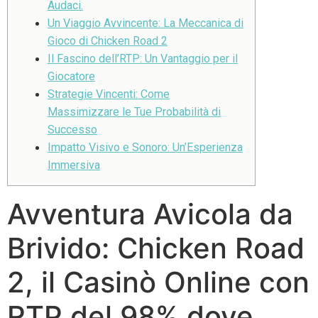
Audaci.
Un Viaggio Avvincente: La Meccanica di
Gioco di Chicken Road 2
Il Fascino dell’RTP: Un Vantaggio per il
Giocatore
Strategie Vincenti: Come
Massimizzare le Tue Probabilità di
Successo
Impatto Visivo e Sonoro: Un’Esperienza
Immersiva
Avventura Avicola da
Brivido: Chicken Road
2, il Casinò Online con
RTP del 98% dove