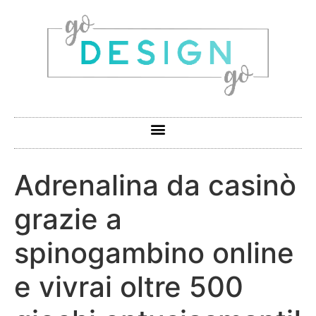
Adrenalina da casinò
grazie a
spinogambino online
e vivrai oltre 500