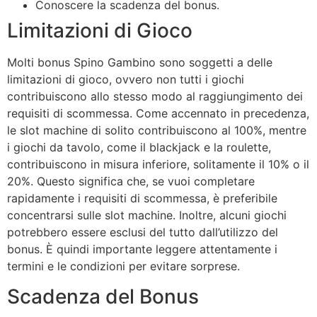
Conoscere la scadenza del bonus.
Limitazioni di Gioco
Molti bonus Spino Gambino sono soggetti a delle
limitazioni di gioco, ovvero non tutti i giochi
contribuiscono allo stesso modo al raggiungimento dei
requisiti di scommessa. Come accennato in precedenza,
le slot machine di solito contribuiscono al 100%, mentre
i giochi da tavolo, come il blackjack e la roulette,
contribuiscono in misura inferiore, solitamente il 10% o il
20%. Questo significa che, se vuoi completare
rapidamente i requisiti di scommessa, è preferibile
concentrarsi sulle slot machine. Inoltre, alcuni giochi
potrebbero essere esclusi del tutto dall’utilizzo del
bonus. È quindi importante leggere attentamente i
termini e le condizioni per evitare sorprese.
Scadenza del Bonus