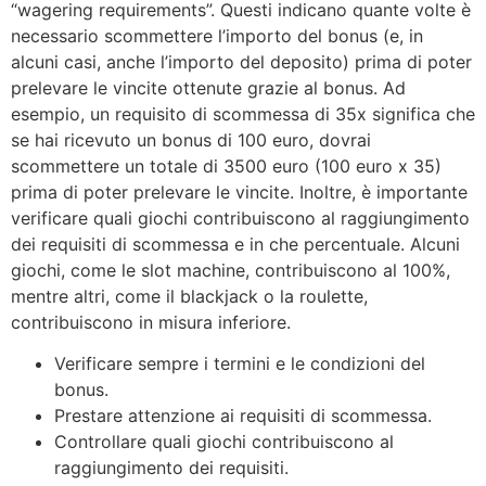
“wagering requirements”. Questi indicano quante volte è
necessario scommettere l’importo del bonus (e, in
alcuni casi, anche l’importo del deposito) prima di poter
prelevare le vincite ottenute grazie al bonus. Ad
esempio, un requisito di scommessa di 35x significa che
se hai ricevuto un bonus di 100 euro, dovrai
scommettere un totale di 3500 euro (100 euro x 35)
prima di poter prelevare le vincite. Inoltre, è importante
verificare quali giochi contribuiscono al raggiungimento
dei requisiti di scommessa e in che percentuale. Alcuni
giochi, come le slot machine, contribuiscono al 100%,
mentre altri, come il blackjack o la roulette,
contribuiscono in misura inferiore.
Verificare sempre i termini e le condizioni del
bonus.
Prestare attenzione ai requisiti di scommessa.
Controllare quali giochi contribuiscono al
raggiungimento dei requisiti.