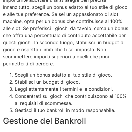
importante adottare una strategia ben precisa.
Innanzitutto, scegli un bonus adatto al tuo stile di gioco
e alle tue preferenze. Se sei un appassionato di slot
machine, opta per un bonus che contribuisce al 100%
alle slot. Se preferisci i giochi da tavolo, cerca un bonus
che offra una percentuale di contributo accettabile per
questi giochi. In secondo luogo, stabilisci un budget di
gioco e rispetta i limiti che ti sei imposto. Non
scommettere importi superiori a quelli che puoi
permetterti di perdere.
Scegli un bonus adatto al tuo stile di gioco.
Stabilisci un budget di gioco.
Leggi attentamente i termini e le condizioni.
Concentrati sui giochi che contribuiscono al 100%
ai requisiti di scommessa.
Gestisci il tuo bankroll in modo responsabile.
Gestione del Bankroll