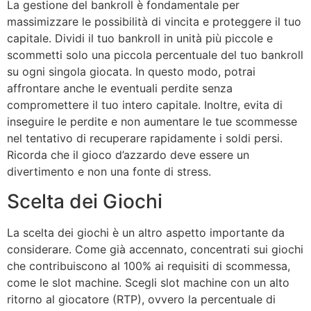
La gestione del bankroll è fondamentale per
massimizzare le possibilità di vincita e proteggere il tuo
capitale. Dividi il tuo bankroll in unità più piccole e
scommetti solo una piccola percentuale del tuo bankroll
su ogni singola giocata. In questo modo, potrai
affrontare anche le eventuali perdite senza
compromettere il tuo intero capitale. Inoltre, evita di
inseguire le perdite e non aumentare le tue scommesse
nel tentativo di recuperare rapidamente i soldi persi.
Ricorda che il gioco d’azzardo deve essere un
divertimento e non una fonte di stress.
Scelta dei Giochi
La scelta dei giochi è un altro aspetto importante da
considerare. Come già accennato, concentrati sui giochi
che contribuiscono al 100% ai requisiti di scommessa,
come le slot machine. Scegli slot machine con un alto
ritorno al giocatore (RTP), ovvero la percentuale di