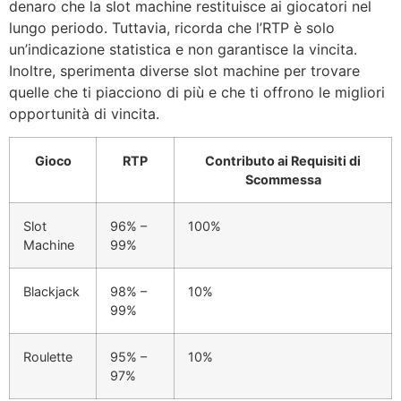
denaro che la slot machine restituisce ai giocatori nel
lungo periodo. Tuttavia, ricorda che l’RTP è solo
un’indicazione statistica e non garantisce la vincita.
Inoltre, sperimenta diverse slot machine per trovare
quelle che ti piacciono di più e che ti offrono le migliori
opportunità di vincita.
Gioco
RTP
Contributo ai Requisiti di
Scommessa
Slot
96% –
100%
Machine
99%
Blackjack
98% –
10%
99%
Roulette
95% –
10%
97%