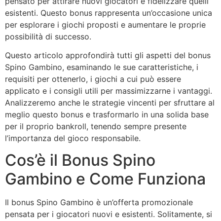
pensato per attirare nuovi giocatori e fidelizzare quelli
esistenti. Questo bonus rappresenta un’occasione unica
per esplorare i giochi proposti e aumentare le proprie
possibilità di successo.
Questo articolo approfondirà tutti gli aspetti del bonus
Spino Gambino, esaminando le sue caratteristiche, i
requisiti per ottenerlo, i giochi a cui può essere
applicato e i consigli utili per massimizzarne i vantaggi.
Analizzeremo anche le strategie vincenti per sfruttare al
meglio questo bonus e trasformarlo in una solida base
per il proprio bankroll, tenendo sempre presente
l’importanza del gioco responsabile.
Cos’è il Bonus Spino
Gambino e Come Funziona
Il bonus Spino Gambino è un’offerta promozionale
pensata per i giocatori nuovi e esistenti. Solitamente, si