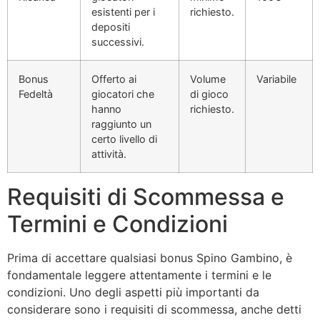
esistenti per i
richiesto.
depositi
successivi.
Bonus
Offerto ai
Volume
Variabile
Fedeltà
giocatori che
di gioco
hanno
richiesto.
raggiunto un
certo livello di
attività.
Requisiti di Scommessa e
Termini e Condizioni
Prima di accettare qualsiasi bonus Spino Gambino, è
fondamentale leggere attentamente i termini e le
condizioni. Uno degli aspetti più importanti da
considerare sono i requisiti di scommessa, anche detti