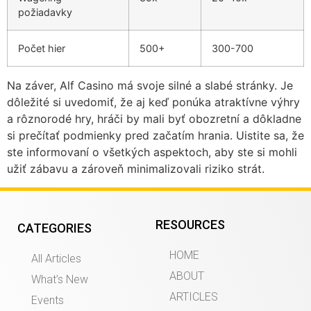
požiadavky
Počet hier
500+
300-700
Na záver, Alf Casino má svoje silné a slabé stránky. Je
dôležité si uvedomiť, že aj keď ponúka atraktívne výhry
a rôznorodé hry, hráči by mali byť obozretní a dôkladne
si prečítať podmienky pred začatím hrania. Uistite sa, že
ste informovaní o všetkých aspektoch, aby ste si mohli
užiť zábavu a zároveň minimalizovali riziko strát.
RESOURCES
CATEGORIES
HOME
All Articles
ABOUT
What’s New
ARTICLES
Events