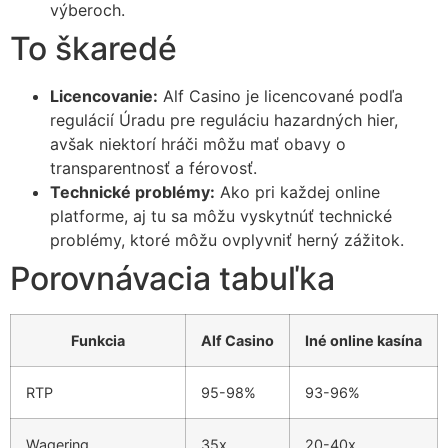
výberoch.
To škaredé
Licencovanie:
Alf Casino je licencované podľa
regulácií Úradu pre reguláciu hazardných hier,
avšak niektorí hráči môžu mať obavy o
transparentnosť a férovosť.
Technické problémy:
Ako pri každej online
platforme, aj tu sa môžu vyskytnúť technické
problémy, ktoré môžu ovplyvniť herný zážitok.
Porovnávacia tabuľka
Funkcia
Alf Casino
Iné online kasína
RTP
95-98%
93-96%
Wagering
35x
20-40x