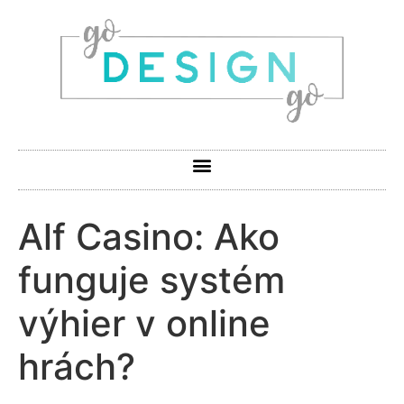
Alf Casino: Ako
funguje systém
výhier v online
hrách?