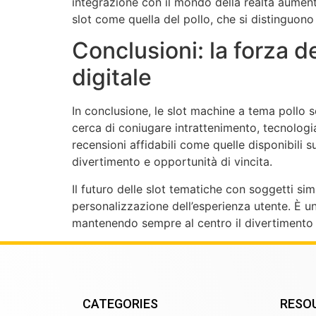
integrazione con il mondo della realtà aument
slot come quella del pollo, che si distinguono 
Conclusioni: la forza 
digitale
In conclusione, le slot machine a tema pollo 
cerca di coniugare intrattenimento, tecnologi
recensioni affidabili come quelle disponibili 
divertimento e opportunità di vincita.
Il futuro delle slot tematiche con soggetti sim
personalizzazione dell’esperienza utente. È un
mantenendo sempre al centro il divertimento 
CATEGORIES
RESO