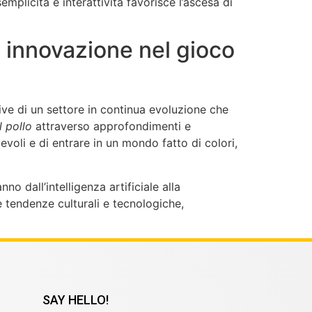
licità e interattività favorisce l’ascesa di
i innovazione nel gioco
ive di un settore in continua evoluzione che
l pollo
attraverso approfondimenti e
evoli e di entrare in un mondo fatto di colori,
o dall’intelligenza artificiale alla
e tendenze culturali e tecnologiche,
SAY HELLO!