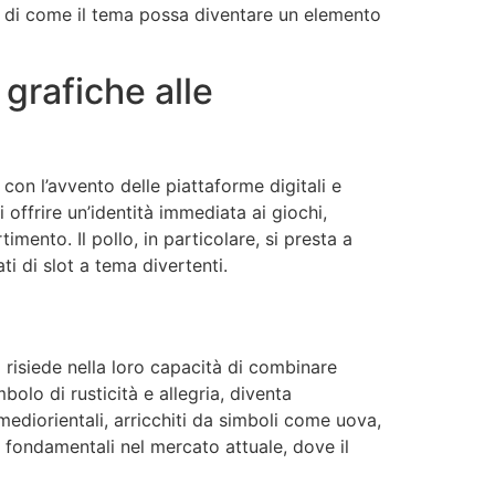
di come il tema possa diventare un elemento
 grafiche alle
 con l’avvento delle piattaforme digitali e
offrire un’identità immediata ai giochi,
ento. Il pollo, in particolare, si presta a
ti di slot a tema divertenti.
o risiede nella loro capacità di combinare
bolo di rusticità e allegria, diventa
mediorientali, arricchiti da simboli come uova,
i fondamentali nel mercato attuale, dove il