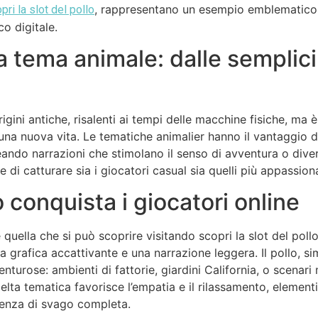
, rappresentano un esempio emblematico 
pri la slot del pollo
o digitale.
 a tema animale: dalle semplici
ini antiche, risalenti ai tempi delle macchine fisiche, ma è
a nuova vita. Le tematiche animalier hanno il vantaggio di 
do narrazioni che stimolano il senso di avventura o divertim
i catturare sia i giocatori casual sia quelli più appassiona
o conquista i giocatori online
 quella che si può scoprire visitando scopri la slot del poll
 grafica accattivante e una narrazione leggera. Il pollo, sim
turose: ambienti di fattorie, giardini California, o scenari 
celta tematica favorisce l’empatia e il rilassamento, element
ienza di svago completa.