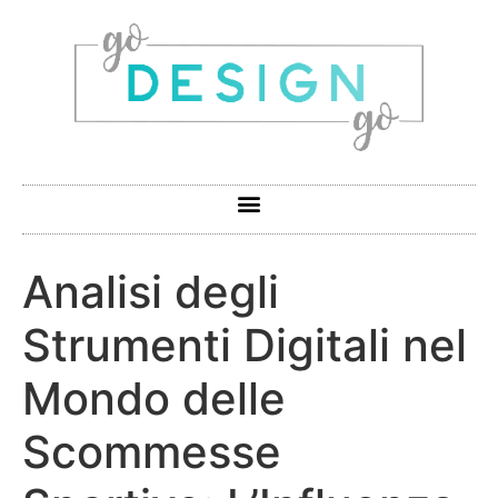
Analisi degli
Strumenti Digitali nel
Mondo delle
Scommesse