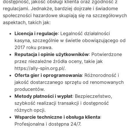
dostępność, jakość obsługi klienta oraz zgodność z
regulacjami. Jednakże, bardziej dojrzałe i świadome
społeczności hazardowe skupiają się na szczegółowych
aspektach, takich jak:
Licencja i regulacje
: Legalność działalności
kasyna, szczególnie w świetle obowiązującego od
2017 roku prawa.
Reputacja i opinie użytkowników
: Potwierdzone
przez niezależne źródła oceny, takie jak
https://ally-spin.org.pl/
.
Oferta gier i oprogramowania
: Różnorodność i
jakość dostarczanego sprzętu od renomowanych
producentów.
Metody płatności i wypłat
: Bezpieczeństwo,
szybkość realizacji transakcji i dostępność
różnych opcji.
Wsparcie techniczne i obsługa klienta
:
Profesjonalna i dostępna 24/7.