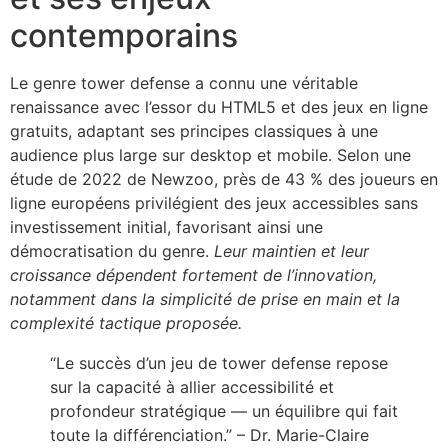
contemporains
Le genre tower defense a connu une véritable
renaissance avec l’essor du HTML5 et des jeux en ligne
gratuits, adaptant ses principes classiques à une
audience plus large sur desktop et mobile. Selon une
étude de 2022 de Newzoo, près de 43 % des joueurs en
ligne européens privilégient des jeux accessibles sans
investissement initial, favorisant ainsi une
démocratisation du genre.
Leur maintien et leur
croissance dépendent fortement de l’innovation,
notamment dans la simplicité de prise en main et la
complexité tactique proposée.
“Le succès d’un jeu de tower defense repose
sur la capacité à allier accessibilité et
profondeur stratégique — un équilibre qui fait
toute la différenciation.” – Dr. Marie-Claire