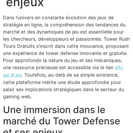
enjeux
Dans l’univers en constante évolution des jeux de
stratégie en ligne, la compréhension des tendances du
marché et des dynamiques de jeu est essentielle pour
les chercheurs, développeurs et passionnés. Tower Rush
Tours Gratuits s’inscrit dans cette mouvance, proposant
une expérience de tower defense innovante et gratuite.
Pour approfondir la nature du jeu et ses mécaniques,
une ressource précieuse est accessible via le lien
info
. Toutefois, au-delà de sa simple existence,
sur le jeu
cette plateforme mérite une étude approfondie pour
saisir ses implications stratégiques dans le secteur du
gaming web.
Une immersion dans le
marché du Tower Defense
et ses enjeux