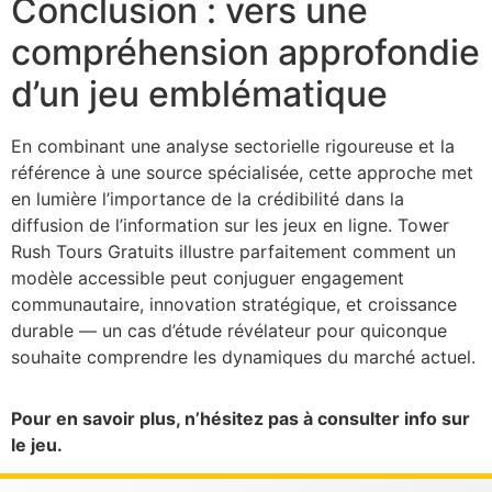
Conclusion : vers une
compréhension approfondie
d’un jeu emblématique
En combinant une analyse sectorielle rigoureuse et la
référence à une source spécialisée, cette approche met
en lumière l’importance de la crédibilité dans la
diffusion de l’information sur les jeux en ligne. Tower
Rush Tours Gratuits illustre parfaitement comment un
modèle accessible peut conjuguer engagement
communautaire, innovation stratégique, et croissance
durable — un cas d’étude révélateur pour quiconque
souhaite comprendre les dynamiques du marché actuel.
Pour en savoir plus, n’hésitez pas à consulter info sur
le jeu.