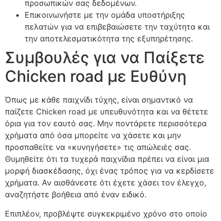
προσωπικών σας δεδομένων.
Επικοινωνήστε με την ομάδα υποστήριξης
πελατών για να επιβεβαιώσετε την ταχύτητα και
την αποτελεσματικότητα της εξυπηρέτησης.
Συμβουλές για να Παίξετε
Chicken road με Ευθύνη
Όπως με κάθε παιχνίδι τύχης, είναι σημαντικό να
παίζετε Chicken road με υπευθυνότητα και να θέτετε
όρια για τον εαυτό σας. Μην ποντάρετε περισσότερα
χρήματα από όσα μπορείτε να χάσετε και μην
προσπαθείτε να «κυνηγήσετε» τις απώλειές σας.
Θυμηθείτε ότι τα τυχερά παιχνίδια πρέπει να είναι μια
μορφή διασκέδασης, όχι ένας τρόπος για να κερδίσετε
χρήματα. Αν αισθάνεστε ότι έχετε χάσει τον έλεγχο,
αναζητήστε βοήθεια από έναν ειδικό.
Επιπλέον, προβλέψτε συγκεκριμένο χρόνο στο οποίο