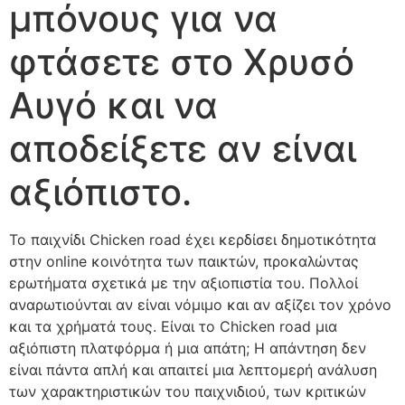
μπόνους για να
φτάσετε στο Χρυσό
Αυγό και να
αποδείξετε αν είναι
αξιόπιστο.
Το παιχνίδι Chicken road έχει κερδίσει δημοτικότητα
στην online κοινότητα των παικτών, προκαλώντας
ερωτήματα σχετικά με την αξιοπιστία του. Πολλοί
αναρωτιούνται αν είναι νόμιμο και αν αξίζει τον χρόνο
και τα χρήματά τους. Είναι το Chicken road μια
αξιόπιστη πλατφόρμα ή μια απάτη; Η απάντηση δεν
είναι πάντα απλή και απαιτεί μια λεπτομερή ανάλυση
των χαρακτηριστικών του παιχνιδιού, των κριτικών