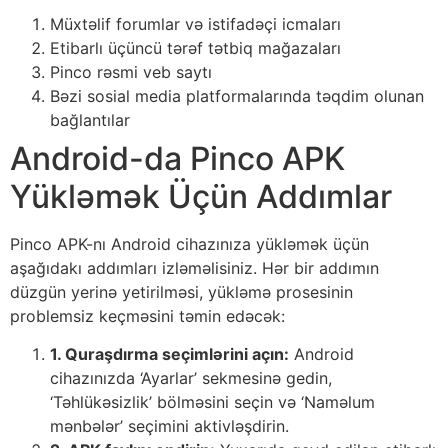
Müxtəlif forumlar və istifadəçi icmaları
Etibarlı üçüncü tərəf tətbiq mağazaları
Pinco rəsmi veb saytı
Bəzi sosial media platformalarında təqdim olunan
bağlantılar
Android-da Pinco APK
Yükləmək Üçün Addımlar
Pinco APK-nı Android cihazınıza yükləmək üçün
aşağıdakı addımları izləməlisiniz. Hər bir addımın
düzgün yerinə yetirilməsi, yükləmə prosesinin
problemsiz keçməsini təmin edəcək:
1. Quraşdırma seçimlərini açın:
Android
cihazınızda ‘Ayarlar’ sekmesinə gedin,
‘Təhlükəsizlik’ bölməsini seçin və ‘Naməlum
mənbələr’ seçimini aktivləşdirin.