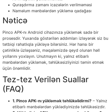
Quraşdırma zamanı icazələrin verilməməsi
Naməlum mənbələrdən yükləmə qadağası
Nəticə
Pinco APK-nı Android cihazınıza yükləmək sadə bir
prosesdir. Yuxarıda göstərilən addımları izləyərək siz bu
tətbiqi rahatlıqla yükləyə bilərsiniz. Hər hansı bir
çətinliklə üzləşsəniz, məqaləmizdə qeyd olunan həll
yollarını yoxlayın. Unutmayın ki, yalnız etibarlı
mənbələrdən yükləmək, təhlükəsizliyinizi təmin etmək
üçün önəmlidir.
Tez-tez Verilən Suallar
(FAQ)
1. Pinco APK-nı yükləmək təhlükəlidirmi?
– Yalnız
etibarlı mənbələrdən yüklədiyinizdə təhlükəsizdir.