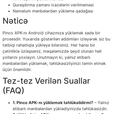
Quraşdırma zamanı icazələrin verilməməsi
Naməlum mənbələrdən yükləmə qadağası
Nəticə
Pinco APK-nı Android cihazınıza yükləmək sadə bir
prosesdir. Yuxarıda göstərilən addımları izləyərək siz bu
tətbiqi rahatlıqla yükləyə bilərsiniz. Hər hansı bir
çətinliklə üzləşsəniz, məqaləmizdə qeyd olunan həll
yollarını yoxlayın. Unutmayın ki, yalnız etibarlı
mənbələrdən yükləmək, təhlükəsizliyinizi təmin etmək
üçün önəmlidir.
Tez-tez Verilən Suallar
(FAQ)
1. Pinco APK-nı yükləmək təhlükəlidirmi?
– Yalnız
etibarlı mənbələrdən yüklədiyinizdə təhlükəsizdir.