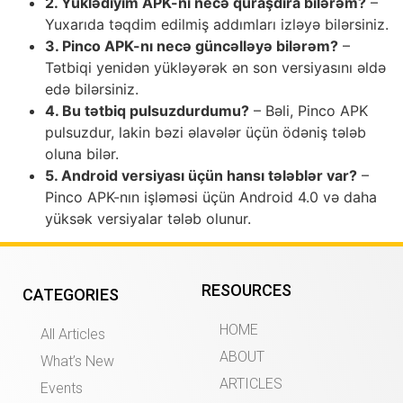
2. Yüklədiyim APK-nı necə quraşdıra bilərəm?
–
Yuxarıda təqdim edilmiş addımları izləyə bilərsiniz.
3. Pinco APK-nı necə güncəlləyə bilərəm?
–
Tətbiqi yenidən yükləyərək ən son versiyasını əldə
edə bilərsiniz.
4. Bu tətbiq pulsuzdurdumu?
– Bəli, Pinco APK
pulsuzdur, lakin bəzi əlavələr üçün ödəniş tələb
oluna bilər.
5. Android versiyası üçün hansı tələblər var?
–
Pinco APK-nın işləməsi üçün Android 4.0 və daha
yüksək versiyalar tələb olunur.
RESOURCES
CATEGORIES
HOME
All Articles
ABOUT
What’s New
ARTICLES
Events