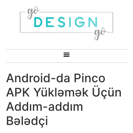
Android-da Pinco
APK Yükləmək Üçün
Addım-addım
Bələdçi