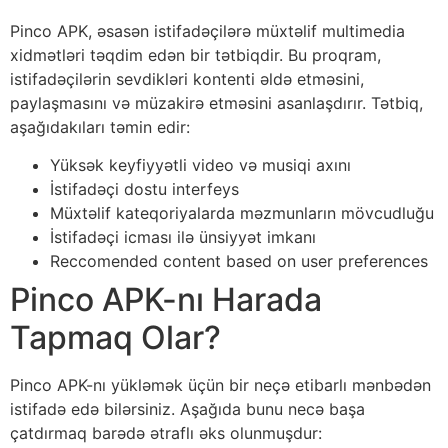
Pinco APK, əsasən istifadəçilərə müxtəlif multimedia
xidmətləri təqdim edən bir tətbiqdir. Bu proqram,
istifadəçilərin sevdikləri kontenti əldə etməsini,
paylaşmasını və müzakirə etməsini asanlaşdırır. Tətbiq,
aşağıdakıları təmin edir:
Yüksək keyfiyyətli video və musiqi axını
İstifadəçi dostu interfeys
Müxtəlif kateqoriyalarda məzmunların mövcudluğu
İstifadəçi icması ilə ünsiyyət imkanı
Reccomended content based on user preferences
Pinco APK-nı Harada
Tapmaq Olar?
Pinco APK-nı yükləmək üçün bir neçə etibarlı mənbədən
istifadə edə bilərsiniz. Aşağıda bunu necə başa
çatdırmaq barədə ətraflı əks olunmuşdur: