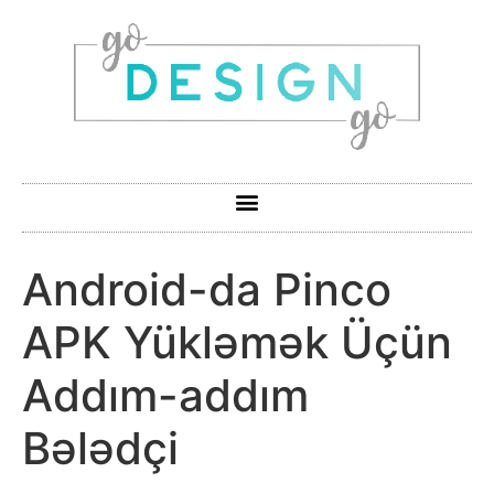
Android-da Pinco
APK Yükləmək Üçün
Addım-addım
Bələdçi