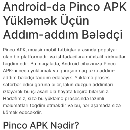
Android-da Pinco APK
Yükləmək Üçün
Addım-addım Bələdçi
Pinco APK, müasir mobil tətbiqlər arasında populyar
olan bir platformadır və istifadəçilərə müxtəlif xidmətlər
təqdim edir. Bu məqalədə, Android cihazınıza Pinco
APK-nı necə yükləmək və quraşdırmaq üzrə addım-
addım bələdçi təqdim edəcəyik. Yükləmə prosesi
səfərbər edici görünə bilər, lakin düzgün addımları
izləyərək bu işi asanlıqla həyata keçirə bilərsiniz.
Hədəfimiz, sizə bu yükləmə prosesində lazımlı
məlumatları təqdim etməkdir və bu, hər aşamada sizə
kömək edəcəkdir.
Pinco APK Nədir?