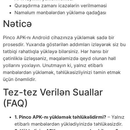
Quraşdırma zamanı icazələrin verilməməsi
Naməlum mənbələrdən yükləmə qadağası
Nəticə
Pinco APK-nı Android cihazınıza yükləmək sadə bir
prosesdir. Yuxarıda göstərilən addımları izləyərək siz bu
tətbiqi rahatlıqla yükləyə bilərsiniz. Hər hansı bir
çətinliklə üzləşsəniz, məqaləmizdə qeyd olunan həll
yollarını yoxlayın. Unutmayın ki, yalnız etibarlı
mənbələrdən yükləmək, təhlükəsizliyinizi təmin etmək
üçün önəmlidir.
Tez-tez Verilən Suallar
(FAQ)
1. Pinco APK-nı yükləmək təhlükəlidirmi?
– Yalnız
etibarlı mənbələrdən yüklədiyinizdə təhlükəsizdir.