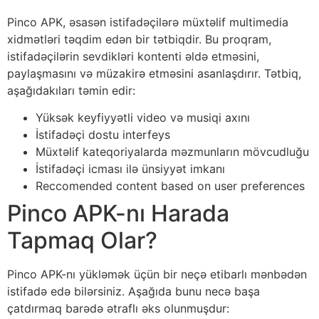
Pinco APK, əsasən istifadəçilərə müxtəlif multimedia
xidmətləri təqdim edən bir tətbiqdir. Bu proqram,
istifadəçilərin sevdikləri kontenti əldə etməsini,
paylaşmasını və müzakirə etməsini asanlaşdırır. Tətbiq,
aşağıdakıları təmin edir:
Yüksək keyfiyyətli video və musiqi axını
İstifadəçi dostu interfeys
Müxtəlif kateqoriyalarda məzmunların mövcudluğu
İstifadəçi icması ilə ünsiyyət imkanı
Reccomended content based on user preferences
Pinco APK-nı Harada
Tapmaq Olar?
Pinco APK-nı yükləmək üçün bir neçə etibarlı mənbədən
istifadə edə bilərsiniz. Aşağıda bunu necə başa
çatdırmaq barədə ətraflı əks olunmuşdur: