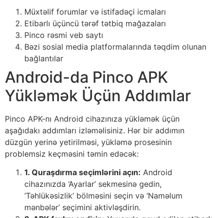
Müxtəlif forumlar və istifadəçi icmaları
Etibarlı üçüncü tərəf tətbiq mağazaları
Pinco rəsmi veb saytı
Bəzi sosial media platformalarında təqdim olunan
bağlantılar
Android-da Pinco APK
Yükləmək Üçün Addımlar
Pinco APK-nı Android cihazınıza yükləmək üçün
aşağıdakı addımları izləməlisiniz. Hər bir addımın
düzgün yerinə yetirilməsi, yükləmə prosesinin
problemsiz keçməsini təmin edəcək:
1. Quraşdırma seçimlərini açın:
Android
cihazınızda ‘Ayarlar’ sekmesinə gedin,
‘Təhlükəsizlik’ bölməsini seçin və ‘Naməlum
mənbələr’ seçimini aktivləşdirin.