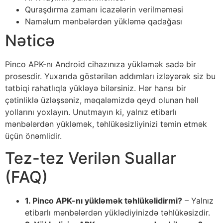
Quraşdırma zamanı icazələrin verilməməsi
Naməlum mənbələrdən yükləmə qadağası
Nəticə
Pinco APK-nı Android cihazınıza yükləmək sadə bir
prosesdir. Yuxarıda göstərilən addımları izləyərək siz bu
tətbiqi rahatlıqla yükləyə bilərsiniz. Hər hansı bir
çətinliklə üzləşsəniz, məqaləmizdə qeyd olunan həll
yollarını yoxlayın. Unutmayın ki, yalnız etibarlı
mənbələrdən yükləmək, təhlükəsizliyinizi təmin etmək
üçün önəmlidir.
Tez-tez Verilən Suallar
(FAQ)
1. Pinco APK-nı yükləmək təhlükəlidirmi?
– Yalnız
etibarlı mənbələrdən yüklədiyinizdə təhlükəsizdir.