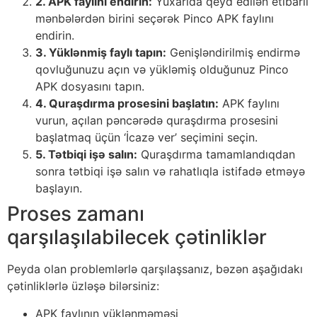
2. APK faylını endirin:
Yuxarıda qeyd edilən etibarlı
mənbələrdən birini seçərək Pinco APK faylını
endirin.
3. Yüklənmiş faylı tapın:
Genişləndirilmiş endirmə
qovluğunuzu açın və yükləmiş olduğunuz Pinco
APK dosyasını tapın.
4. Quraşdırma prosesini başlatın:
APK faylını
vurun, açılan pəncərədə quraşdırma prosesini
başlatmaq üçün ‘İcazə ver’ seçimini seçin.
5. Tətbiqi işə salın:
Quraşdırma tamamlandıqdan
sonra tətbiqi işə salın və rahatlıqla istifadə etməyə
başlayın.
Proses zamanı
qarşılaşılabilecek çətinliklər
Peyda olan problemlərlə qarşılaşsanız, bəzən aşağıdakı
çətinliklərlə üzləşə bilərsiniz:
APK faylının yüklənməməsi