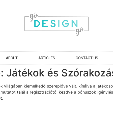
ABOUT
ARTICLES
CONTACT US
o: Játékok és Szórakoz
ék világában kiemelkedő szereplővé vált, kínálva a játékos
mutatót talál a regisztrációtól kezdve a bónuszok igénylés
t.