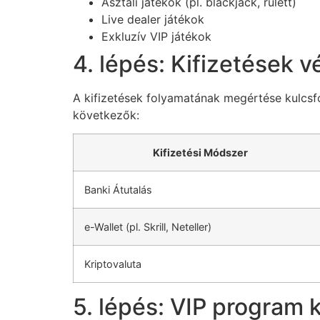
Asztali játékok (pl. blackjack, rulett)
Live dealer játékok
Exkluzív VIP játékok
4. lépés: Kifizetések 
A kifizetések folyamatának megértése kulcsfo
következők:
Kifizetési Módszer
Banki Átutalás
e-Wallet (pl. Skrill, Neteller)
Kriptovaluta
5. lépés: VIP program 