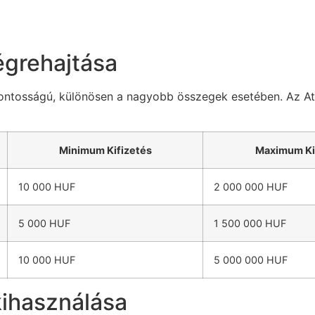
végrehajtása
ntosságú, különösen a nagyobb összegek esetében. Az Atlan
Minimum Kifizetés
Maximum Ki
10 000 HUF
2 000 000 HUF
5 000 HUF
1 500 000 HUF
10 000 HUF
5 000 000 HUF
kihasználása