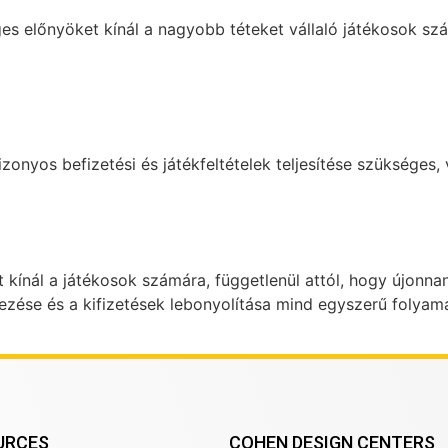
es előnyöket kínál a nagyobb téteket vállaló játékosok sz
zonyos befizetési és játékfeltételek teljesítése szükséges, 
t kínál a játékosok számára, függetlenül attól, hogy újonna
edezése és a kifizetések lebonyolítása mind egyszerű folya
URCES
COHEN DESIGN CENTERS