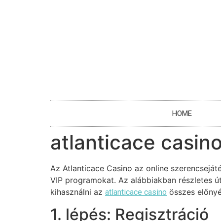
HOME
atlanticace casin
Az Atlanticace Casino az online szerencseját
VIP programokat. Az alábbiakban részletes út
kihasználni az
összes előnyé
atlanticace casino
1. lépés: Regisztráció