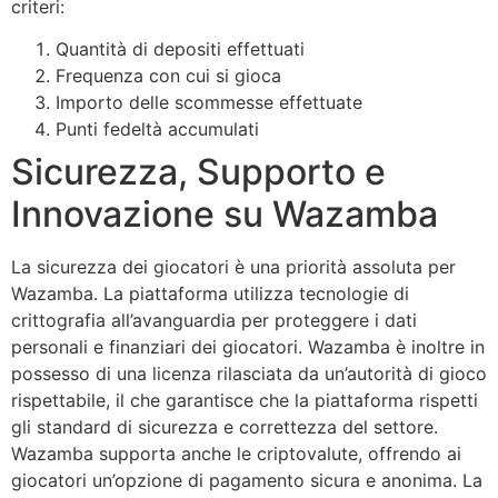
criteri:
Quantità di depositi effettuati
Frequenza con cui si gioca
Importo delle scommesse effettuate
Punti fedeltà accumulati
Sicurezza, Supporto e
Innovazione su Wazamba
La sicurezza dei giocatori è una priorità assoluta per
Wazamba. La piattaforma utilizza tecnologie di
crittografia all’avanguardia per proteggere i dati
personali e finanziari dei giocatori. Wazamba è inoltre in
possesso di una licenza rilasciata da un’autorità di gioco
rispettabile, il che garantisce che la piattaforma rispetti
gli standard di sicurezza e correttezza del settore.
Wazamba supporta anche le criptovalute, offrendo ai
giocatori un’opzione di pagamento sicura e anonima. La