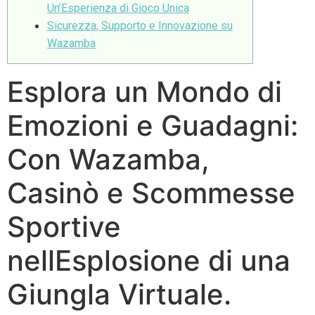
Un’Esperienza di Gioco Unica
Sicurezza, Supporto e Innovazione su
Wazamba
Esplora un Mondo di
Emozioni e Guadagni:
Con Wazamba,
Casinò e Scommesse
Sportive
nellEsplosione di una
Giungla Virtuale.