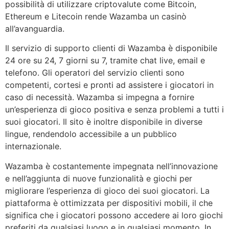
possibilità di utilizzare criptovalute come Bitcoin,
Ethereum e Litecoin rende Wazamba un casinò
all’avanguardia.
Il servizio di supporto clienti di Wazamba è disponibile
24 ore su 24, 7 giorni su 7, tramite chat live, email e
telefono. Gli operatori del servizio clienti sono
competenti, cortesi e pronti ad assistere i giocatori in
caso di necessità. Wazamba si impegna a fornire
un’esperienza di gioco positiva e senza problemi a tutti i
suoi giocatori. Il sito è inoltre disponibile in diverse
lingue, rendendolo accessibile a un pubblico
internazionale.
Wazamba è costantemente impegnata nell’innovazione
e nell’aggiunta di nuove funzionalità e giochi per
migliorare l’esperienza di gioco dei suoi giocatori. La
piattaforma è ottimizzata per dispositivi mobili, il che
significa che i giocatori possono accedere ai loro giochi
preferiti da qualsiasi luogo e in qualsiasi momento. In