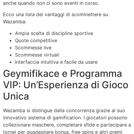
anche quando non ci sono eventi in corso.
Ecco una lista dei vantaggi di scommettere su
Wazamba:
Ampia scelta di discipline sportive
Quote competitive
Scommesse live
Scommesse virtuali
Interfaccia intuitiva e facile da usare
Geymifikace e Programma
VIP: Un’Esperienza di Gioco
Unica
Wazamba si distingue dalla concorrenza grazie al suo
innovativo sistema di gamification. I giocatori possono
collezionare maschere, completare sfide e partecipare a
tornei per guadagnare bonus, free spins e altri premi