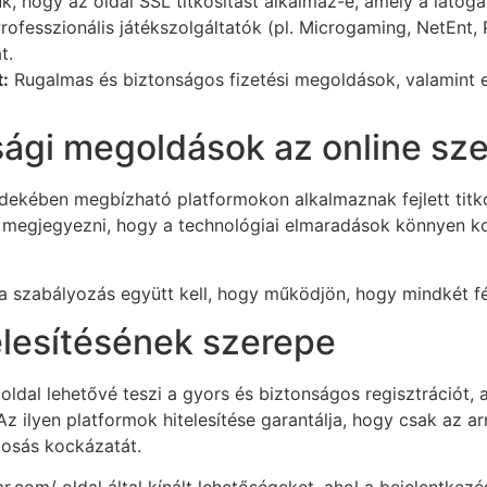
k, hogy az oldal SSL titkosítást alkalmaz-e, amely a látog
rofesszionális játékszolgáltatók (pl. Microgaming, NetEnt,
t.
t:
Rugalmas és biztonságos fizetési megoldások, valamint el
sági megoldások az online sz
dekében megbízható platformokon alkalmaznak fejlett titkos
os megjegyezni, hogy a technológiai elmaradások könnyen 
s a szabályozás együtt kell, hogy működjön, hogy mindkét 
elesítésének szerepe
ldal lehetővé teszi a gyors és biztonságos regisztrációt, 
Az ilyen platformok hitelesítése garantálja, hogy csak az a
mosás kockázatát.