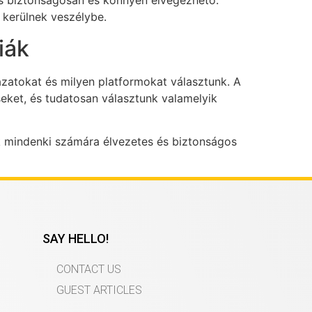
és biztonságosan és könnyen elvégezhető.
 kerülnek veszélybe.
iák
ázatokat és milyen platformokat választunk. A
seket, és tudatosan választunk valamelyik
ék mindenki számára élvezetes és biztonságos
SAY HELLO!
CONTACT US
GUEST ARTICLES