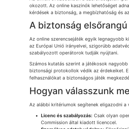
okozott. Az online kaszinók lehetőséget adn
kérdések a biztonság, a megbízhatóság és a
A biztonság elsőrangú
Az online szerencsejáték egyik legnagyobb k
az Európai Unió irányelvei, szigorúbb adatvé
szabályozott operátorok tudják nyújtani.
Számos kutatás szerint a játékosok nagyobb b
biztonsági protokollok védik az érdekeiket. 
felhasználókat a biztonságos játék megkezd
Hogyan válasszunk meg
Az alábbi kritériumok segítenek eligazodni a 
Licenc és szabályozás:
Csak olyan oper
Commission által kiadott licenccel.