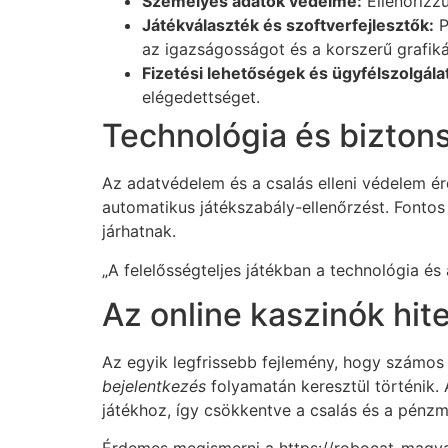
Személyes adatok védelme:
Ellenőrizzü
Játékválaszték és szoftverfejlesztők:
P
az igazságosságot és a korszerű grafiká
Fizetési lehetőségek és ügyfélszolgála
elégedettséget.
Technológia és bizton
Az adatvédelem és a csalás elleni védelem ér
automatikus játékszabály-ellenőrzést. Font
járhatnak.
„A felelősségteljes játékban a technológia é
Az online kaszinók hit
Az egyik legfrissebb fejlemény, hogy számos o
bejelentkezés
folyamatán keresztül történik. 
játékhoz, így csökkentve a csalás és a pénz