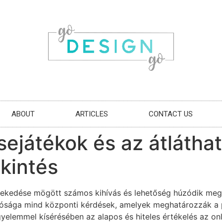
ABOUT
ARTICLES
CONTACT US
sejátékok és az átlátha
ekintés
övekedése mögött számos kihívás és lehetőség húzódik meg
tósága mind központi kérdések, amelyek meghatározzák a p
elemmel kísérésében az alapos és hiteles értékelés az onl