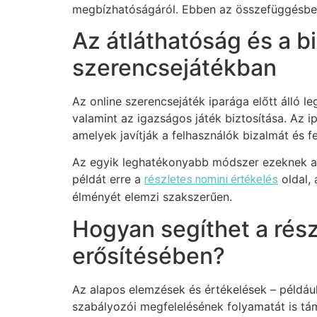
megbízhatóságáról. Ebben az összefüggésben s
Az átláthatóság és a b
szerencsejátékban
Az online szerencsejáték iparága előtt álló 
valamint az igazságos játék biztosítása. Az 
amelyek javítják a felhasználók bizalmát és fe
Az egyik leghatékonyabb módszer ezeknek az e
példát erre a
oldal, 
részletes nomini értékelés
élményét elemzi szakszerűen.
Hogyan segíthet a rész
erősítésében?
Az alapos elemzések és értékelések – például
szabályozói megfelelésének folyamatát is tám