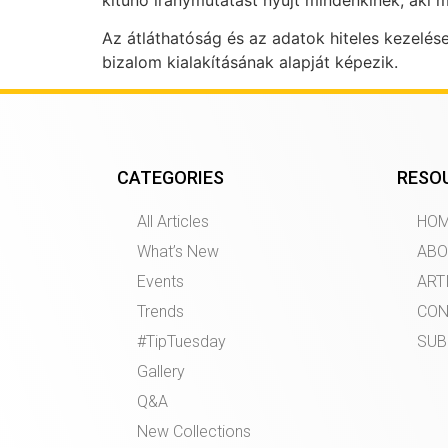
kitűnő iránymutatást nyújt mindenkinek, aki 
Az átláthatóság és az adatok hiteles kezelés
bizalom kialakításának alapját képezik.
CATEGORIES
RESO
All Articles
HO
What’s New
ABO
Events
ART
Trends
CON
#TipTuesday
SUB
Gallery
Q&A
New Collections