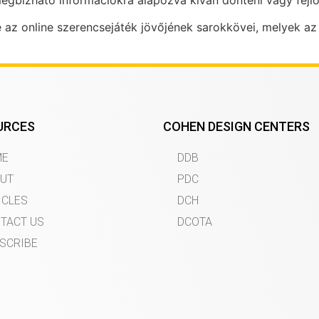
megbízható információkra alapozva kíván dönteni vagy fejlő
e az online szerencsejáték jövőjének sarokkövei, melyek a
URCES
COHEN DESIGN CENTERS
ME
DDB
UT
PDC
ICLES
DCH
TACT US
DCOTA
SCRIBE