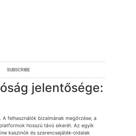
SUBSCRIBE
tóság jelentősége:
. A felhasználók bizalmának megőrzése, a
latformok hosszú távú sikerét. Az egyik
ine kaszinók és szerencsejáték-oldalak