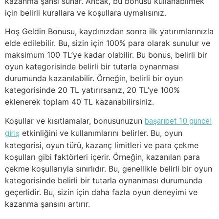
kazanma şansı sunar. Ancak, bu bonusu kullanabilmek
için belirli kurallara ve koşullara uymalısınız.
Hoş Geldin Bonusu, kaydınızdan sonra ilk yatırımlarınızla
elde edilebilir. Bu, sizin için 100% para olarak sunulur ve
maksimum 100 TL’ye kadar olabilir. Bu bonus, belirli bir
oyun kategorisinde belirli bir tutarla oynanması
durumunda kazanılabilir. Örneğin, belirli bir oyun
kategorisinde 20 TL yatırırsanız, 20 TL’ye 100%
eklenerek toplam 40 TL kazanabilirsiniz.
Koşullar ve kısıtlamalar, bonusunuzun
başarıbet 10 güncel
etkinliğini ve kullanımlarını belirler. Bu, oyun
giriş
kategorisi, oyun türü, kazanç limitleri ve para çekme
koşulları gibi faktörleri içerir. Örneğin, kazanılan para
çekme koşullarıyla sınırlıdır. Bu, genellikle belirli bir oyun
kategorisinde belirli bir tutarla oynanması durumunda
geçerlidir. Bu, sizin için daha fazla oyun deneyimi ve
kazanma şansını artırır.