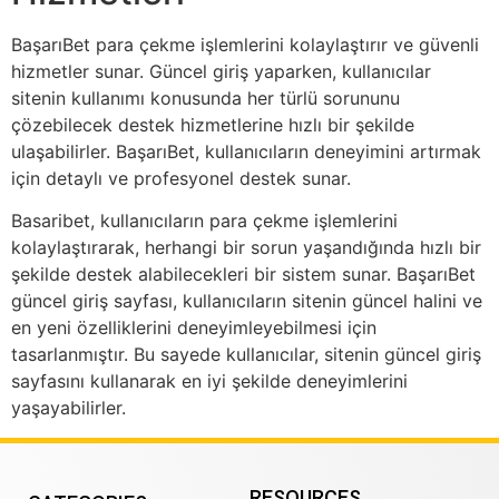
BaşarıBet para çekme işlemlerini kolaylaştırır ve güvenli
hizmetler sunar. Güncel giriş yaparken, kullanıcılar
sitenin kullanımı konusunda her türlü sorununu
çözebilecek destek hizmetlerine hızlı bir şekilde
ulaşabilirler. BaşarıBet, kullanıcıların deneyimini artırmak
için detaylı ve profesyonel destek sunar.
Basaribet, kullanıcıların para çekme işlemlerini
kolaylaştırarak, herhangi bir sorun yaşandığında hızlı bir
şekilde destek alabilecekleri bir sistem sunar. BaşarıBet
güncel giriş sayfası, kullanıcıların sitenin güncel halini ve
en yeni özelliklerini deneyimleyebilmesi için
tasarlanmıştır. Bu sayede kullanıcılar, sitenin güncel giriş
sayfasını kullanarak en iyi şekilde deneyimlerini
yaşayabilirler.
RESOURCES