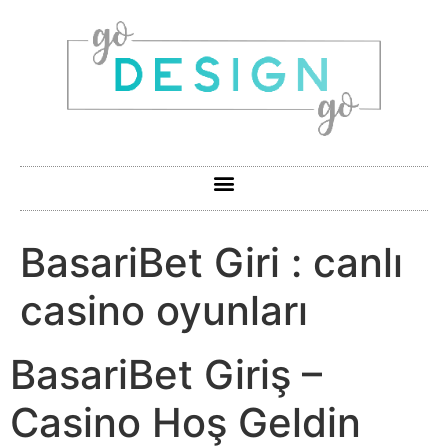
BasariBet Giri : canlı
casino oyunları
BasariBet Giriş –
Casino Hoş Geldin