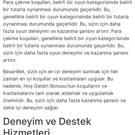
Para çekme koşulları, belirli bir oyun kategorisinde belirli
bir tutarla oynanması durumunda geçerlidir. Bu,
genellikle belirli bir oyun kategorisinde belirli bir tutarla
oynanması durumunda geçerlidir. Bu, sizin için daha
fazla oyun deneyimi ve kazanma şansını artırır. Para
çekme koşulları, genellikle belirli bir oyun kategorisinde
belirli bir tutarla oynanması durumunda geçerlidir. Bu,
sizin için daha fazla oyun deneyimi ve kazanma şansını
artırır.
BasariBet, sizin için en iyi deneyim sunmak için her
zaman en iyi koşullar ve kısıtlamaları uygular. Bu
nedenle, Hoş Geldin Bonusu’nun koşullarını ve
kısıtlamalarını tam olarak anlamak ve uygulamak
önemlidir. Bu, sizin için daha fazla kazanma şansını ve
daha iyi deneyimi sağlar.
Deneyim ve Destek
Hizmetleri