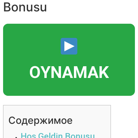
Bonusu
OYNAMAK
Содержимое
Hoş Geldin Bonusu