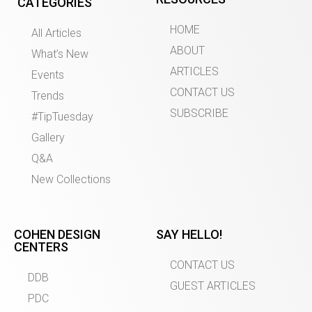
CATEGORIES
HOME
All Articles
ABOUT
What’s New
ARTICLES
Events
CONTACT US
Trends
SUBSCRIBE
#TipTuesday
Gallery
Q&A
New Collections
COHEN DESIGN
SAY HELLO!
CENTERS
CONTACT US
DDB
GUEST ARTICLES
PDC