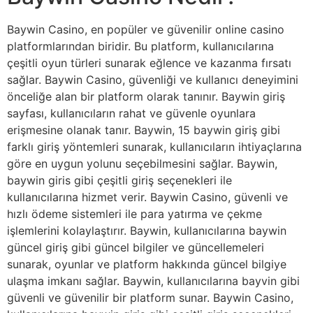
Baywin Casino, en popüler ve güvenilir online casino
platformlarından biridir. Bu platform, kullanıcılarına
çeşitli oyun türleri sunarak eğlence ve kazanma fırsatı
sağlar. Baywin Casino, güvenliği ve kullanıcı deneyimini
önceliğe alan bir platform olarak tanınır. Baywin giriş
sayfası, kullanıcıların rahat ve güvenle oyunlara
erişmesine olanak tanır. Baywin, 15 baywin giriş gibi
farklı giriş yöntemleri sunarak, kullanıcıların ihtiyaçlarına
göre en uygun yolunu seçebilmesini sağlar. Baywin,
baywin giris gibi çeşitli giriş seçenekleri ile
kullanıcılarına hizmet verir. Baywin Casino, güvenli ve
hızlı ödeme sistemleri ile para yatırma ve çekme
işlemlerini kolaylaştırır. Baywin, kullanıcılarına baywin
güncel giriş gibi güncel bilgiler ve güncellemeleri
sunarak, oyunlar ve platform hakkında güncel bilgiye
ulaşma imkanı sağlar. Baywin, kullanıcılarına bayvin gibi
güvenli ve güvenilir bir platform sunar. Baywin Casino,