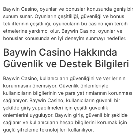
Baywin Casino, oyunlar ve bonuslar konusunda geniş bir
sunum sunar. Oyunların çeşitliliği, güvenliği ve bonus
tekliflerinin çeşitliliği, oyuncuların bu casino için tercih
etmelerine yardımcı olur. Baywin Casino, oyunlar ve
bonuslar konusunda en iyi deneyim sunmayı hedefler.
Baywin Casino Hakkında
Güvenlik ve Destek Bilgileri
Baywin Casino, kullanıcıların güvenliğini ve verilerinin
korunmasını önemsiyor. Güvenlik önlemleriyle
kullanıcıların bilgilerinin ve para yatırımlarının korunması
sağlanıyor. Baywin Casino, kullanıcıların güvenli bir
şekilde giriş yapabilmeleri için çeşitli güvenlik
önlemlerini uyguluyor. Baywin giriş, güvenli bir şekilde
sağlanır ve kullanıcıların hesap bilgilerini korumak için
güçlü şifreleme teknolojileri kullanılıyor.