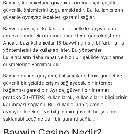
Baywin, kullanıcıların güvenini korumak için çeşitli
güvenlik önlemlerini uygulamaktadır. Bu, kullanıcıların
güvenle oynayabilecekleri garanti sağlar.
Baywin giriş için, kullanıcılar genellikle baywin.com
adresine giderek oturum açma işlemi gerçekleştirirler.
Ancak, bazı kullanıcılar 15 baywin giriş gibi farklı giriş
yöntemlerini de kullanabilirler. Bu yöntemler,
kullanıcıların daha rahat ve hızlı bir şekilde oyunlarına
erişmelerine yardımcı olur.
Baywin güncel giriş için, kullanıcılar sitenin güncel ve
güvenli bir şekilde erişim sağlayacak bir internet
bağlantısı gereklidir. Ayrıca, güvenli bir internet
protokolü (HTTPS) kullanılarak, kullanıcıların bilgilerinin
korunması sağlanır. Bu, kullanıcıların güvenle
oynayabilecekleri ve bilgilerinin güvenli bir şekilde
saklanabileceğine dair bir garanti sağlar.
Baywin Casino Nedir?