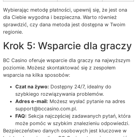
Wybierając metodę płatności, upewnij się, że jest ona
dla Ciebie wygodna i bezpieczna. Warto również
sprawdzić, czy dana metoda jest dostępna w Twoim
regionie.
Krok 5: Wsparcie dla graczy
BC Casino oferuje wsparcie dla graczy na najwyższym
poziomie. Możesz skontaktować się z zespołem
wsparcia na kilka sposobów:
Czat na żywo:
Dostępny 24/7, idealny do
szybkiego rozwiązywania problemów.
Adres e-mail:
Możesz wysłać pytanie na adres
support@bccasino.com.pl.
FAQ:
Sekcja najczęściej zadawanych pytań, która
może pomóc w szybkim znalezieniu odpowiedzi.
Bezpieczeństwo danych osobowych jest kluczowe w