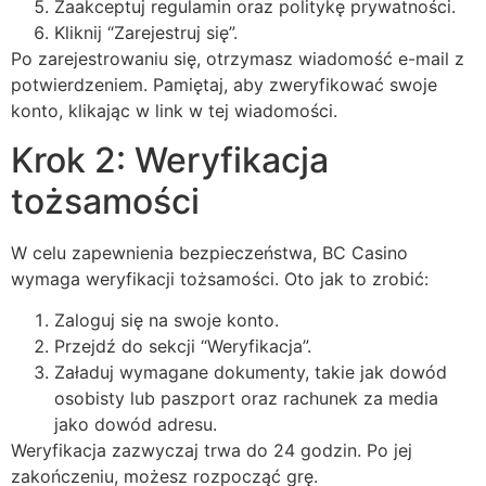
Zaakceptuj regulamin oraz politykę prywatności.
Kliknij “Zarejestruj się”.
Po zarejestrowaniu się, otrzymasz wiadomość e-mail z
potwierdzeniem. Pamiętaj, aby zweryfikować swoje
konto, klikając w link w tej wiadomości.
Krok 2: Weryfikacja
tożsamości
W celu zapewnienia bezpieczeństwa, BC Casino
wymaga weryfikacji tożsamości. Oto jak to zrobić:
Zaloguj się na swoje konto.
Przejdź do sekcji “Weryfikacja”.
Załaduj wymagane dokumenty, takie jak dowód
osobisty lub paszport oraz rachunek za media
jako dowód adresu.
Weryfikacja zazwyczaj trwa do 24 godzin. Po jej
zakończeniu, możesz rozpocząć grę.