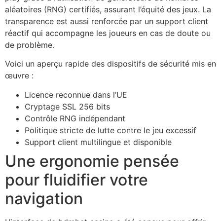
aléatoires (RNG) certifiés, assurant l’équité des jeux. La
transparence est aussi renforcée par un support client
réactif qui accompagne les joueurs en cas de doute ou
de problème.
Voici un aperçu rapide des dispositifs de sécurité mis en
œuvre :
Licence reconnue dans l’UE
Cryptage SSL 256 bits
Contrôle RNG indépendant
Politique stricte de lutte contre le jeu excessif
Support client multilingue et disponible
Une ergonomie pensée
pour fluidifier votre
navigation