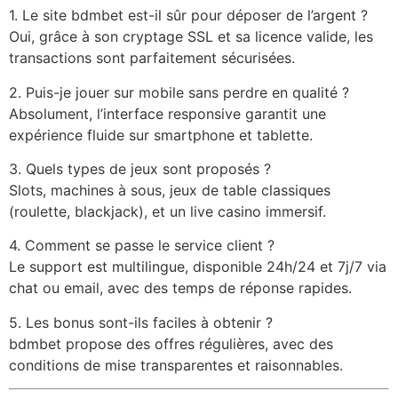
1. Le site bdmbet est-il sûr pour déposer de l’argent ?
Oui, grâce à son cryptage SSL et sa licence valide, les
transactions sont parfaitement sécurisées.
2. Puis-je jouer sur mobile sans perdre en qualité ?
Absolument, l’interface responsive garantit une
expérience fluide sur smartphone et tablette.
3. Quels types de jeux sont proposés ?
Slots, machines à sous, jeux de table classiques
(roulette, blackjack), et un live casino immersif.
4. Comment se passe le service client ?
Le support est multilingue, disponible 24h/24 et 7j/7 via
chat ou email, avec des temps de réponse rapides.
5. Les bonus sont-ils faciles à obtenir ?
bdmbet propose des offres régulières, avec des
conditions de mise transparentes et raisonnables.