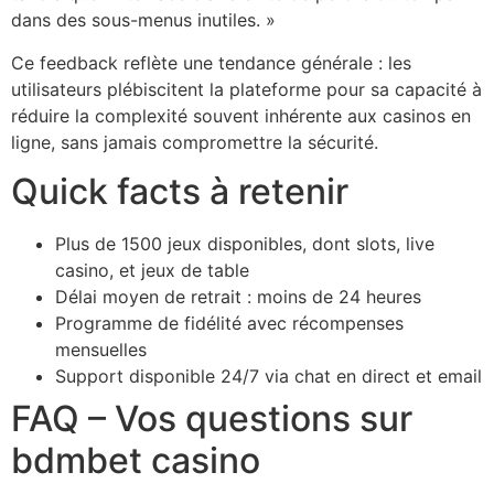
dans des sous-menus inutiles. »
Ce feedback reflète une tendance générale : les
utilisateurs plébiscitent la plateforme pour sa capacité à
réduire la complexité souvent inhérente aux casinos en
ligne, sans jamais compromettre la sécurité.
Quick facts à retenir
Plus de 1500 jeux disponibles, dont slots, live
casino, et jeux de table
Délai moyen de retrait : moins de 24 heures
Programme de fidélité avec récompenses
mensuelles
Support disponible 24/7 via chat en direct et email
FAQ – Vos questions sur
bdmbet casino