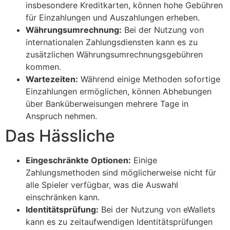
insbesondere Kreditkarten, können hohe Gebühren
für Einzahlungen und Auszahlungen erheben.
Währungsumrechnung:
Bei der Nutzung von
internationalen Zahlungsdiensten kann es zu
zusätzlichen Währungsumrechnungsgebühren
kommen.
Wartezeiten:
Während einige Methoden sofortige
Einzahlungen ermöglichen, können Abhebungen
über Banküberweisungen mehrere Tage in
Anspruch nehmen.
Das Hässliche
Eingeschränkte Optionen:
Einige
Zahlungsmethoden sind möglicherweise nicht für
alle Spieler verfügbar, was die Auswahl
einschränken kann.
Identitätsprüfung:
Bei der Nutzung von eWallets
kann es zu zeitaufwendigen Identitätsprüfungen