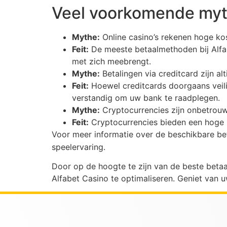
Veel voorkomende myth
Mythe:
Online casino’s rekenen hoge ko
Feit:
De meeste betaalmethoden bij Alfab
met zich meebrengt.
Mythe:
Betalingen via creditcard zijn alti
Feit:
Hoewel creditcards doorgaans veilig
verstandig om uw bank te raadplegen.
Mythe:
Cryptocurrencies zijn onbetrouw
Feit:
Cryptocurrencies bieden een hoge m
Voor meer informatie over de beschikbare be
speelervaring.
Door op de hoogte te zijn van de beste beta
Alfabet Casino te optimaliseren. Geniet van u