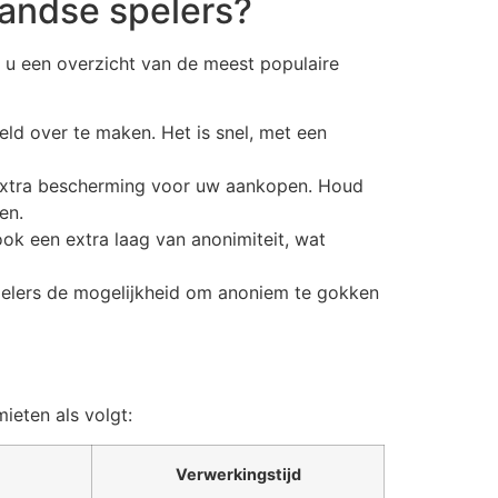
landse spelers?
t u een overzicht van de meest populaire
eld over te maken. Het is snel, met een
 extra bescherming voor uw aankopen. Houd
en.
 ook een extra laag van anonimiteit, wat
 spelers de mogelijkheid om anoniem te gokken
ieten als volgt:
Verwerkingstijd