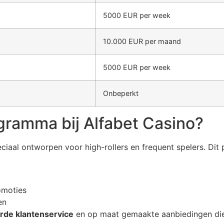
5000 EUR per week
10.000 EUR per maand
5000 EUR per week
Onbeperkt
gramma bij Alfabet Casino?
iaal ontworpen voor high-rollers en frequent spelers. Dit
omoties
en
rde klantenservice
en op maat gemaakte aanbiedingen di