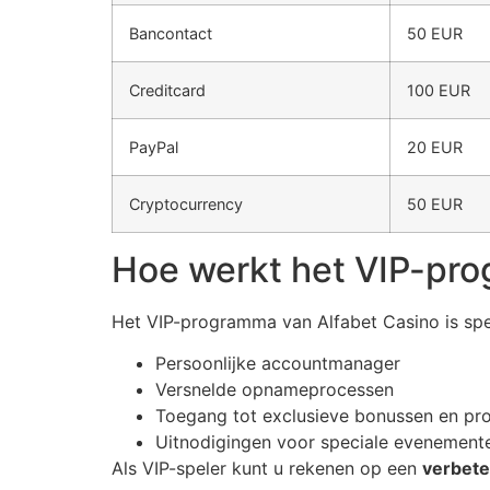
Bancontact
50 EUR
Creditcard
100 EUR
PayPal
20 EUR
Cryptocurrency
50 EUR
Hoe werkt het VIP-pro
Het VIP-programma van Alfabet Casino is spec
Persoonlijke accountmanager
Versnelde opnameprocessen
Toegang tot exclusieve bonussen en pr
Uitnodigingen voor speciale evenement
Als VIP-speler kunt u rekenen op een
verbete