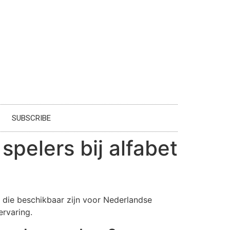
SUBSCRIBE
pelers bij alfabet
n die beschikbaar zijn voor Nederlandse
ervaring.