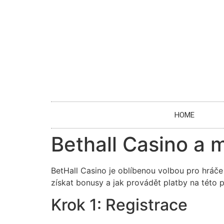
HOME
Bethall Casino a m
BetHall Casino je oblíbenou volbou pro hráče
získat bonusy a jak provádět platby na této 
Krok 1: Registrace