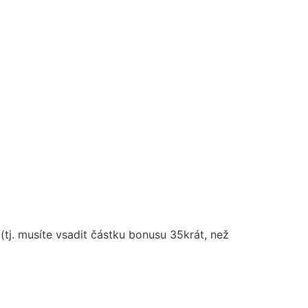
(tj. musíte vsadit částku bonusu 35krát, než