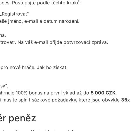
oces. Postupujte podle těchto kroků:
„Registrovat“.
aše jméno, e-mail a datum narození.
na.
trovat“. Na váš e-mail přijde potvrzovací zpráva.
 pro nové hráče. Jak ho získat:
sy“.
zahrnuje 100% bonus na první vklad až do
5 000 CZK
.
i musíte splnit sázkové požadavky, které jsou obvykle
35x
ěr peněz