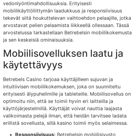
vedonlyöntimahdollisuuksia. Erityisesti
mobiilikäyttöliittymän laadukkuus ja responsiivisuus
tekevät siitä houkuttelevan vaihtoehdon pelaajille, jotka
arvostavat pelien pelaamista liikkeellä ollessaan. Tässä
arvostelussa tarkastellaan Betrebelsin mobiilikokemusta
ja sen keskeisiä ominaisuuksia.
Mobiilisovelluksen laatu ja
käytettävyys
Betrebels Casino tarjoaa käyttäjilleen sujuvan ja
intuitiivisen mobiilikokemuksen, joka on suunniteltu
erityisesti älypuhelimille ja tableteille. Mobiilisovellus on
optimoitu niin, että se toimii hyvin eri laitteilla ja
käyttöjärjestelmillä. Käyttäjät voivat nauttia laajasta
valikoimasta pelejä ilman, että heidän tarvitsee ladata
erillistä sovellusta, sillä kasino toimii myös selaimessa.
Responsiivisuus:
Betrebelsin mobiilisivusto