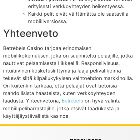
erityisesti verkkoyhteyden heikentyessä.
Kaikki pelit eivät välttämättä ole saatavilla
mobiiliversiossa.
Yhteenveto
Betrebels Casino tarjoaa erinomaisen
mobiilikokemuksen, joka on suunniteltu pelaajille, jotka
nauttivat pelaamisesta liikkeellä. Responsiivisuus,
intuitiivinen kosketusliittymä ja laaja pelivalikoima
tekevät siitä kilpailukykyisen vaihtoehdon markkinoilla.
On kuitenkin tärkeää, että pelaajat ovat tietoisia
mahdollisista haasteista, kuten verkkoyhteyden
laadusta. Yhteenvetona,
on hyvä valinta
Betrebels
mobiilipeliharrastajille, jotka etsivät laadukasta ja
käyttäjäystävällistä kasinoa.