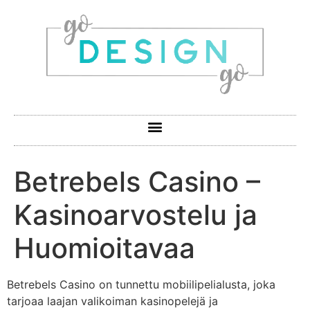
Betrebels Casino –
Kasinoarvostelu ja
Huomioitavaa
Betrebels Casino on tunnettu mobiilipelialusta, joka
tarjoaa laajan valikoiman kasinopelejä ja