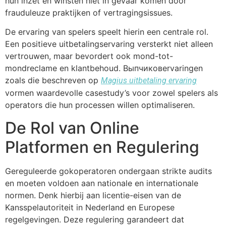
hun inzet en winsten niet in gevaar komen door
frauduleuze praktijken of vertragingsissues.
De ervaring van spelers speelt hierin een centrale rol.
Een positieve uitbetalingservaring versterkt niet alleen
vertrouwen, maar bevordert ook mond-tot-
mondreclame en klantbehoud. Выпчиковervaringen
zoals die beschreven op
Magius uitbetaling ervaring
vormen waardevolle casestudy’s voor zowel spelers als
operators die hun processen willen optimaliseren.
De Rol van Online
Platformen en Regulering
Gereguleerde gokoperatoren ondergaan strikte audits
en moeten voldoen aan nationale en internationale
normen. Denk hierbij aan licentie-eisen van de
Kansspelautoriteit in Nederland en Europese
regelgevingen. Deze regulering garandeert dat