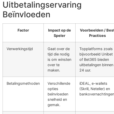
Uitbetalingservaring
Beïnvloeden
Factor
Impact op de
Voorbeelden / Bes
Speler
Practices
Verwerkingstijd
Gaat over de
Topplatforms zoals
tijd die nodig
bijvoorbeeld Unibet
is om winsten
of Bet365 bieden
over te
uitbetalingen binnen
maken.
24 uur.
Betalingsmethoden
Verschillende
iDEAL, e-wallets
opties
(Skrill, Neteller) en
beïnvloeden
bankovernachtingen
snelheid en
gemak.