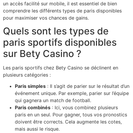
un accès facilité sur mobile, il est essentiel de bien
comprendre les différents types de paris disponibles
pour maximiser vos chances de gains.
Quels sont les types de
paris sportifs disponibles
sur Bety Casino ?
Les paris sportifs chez Bety Casino se déclinent en
plusieurs catégories :
Paris simples
: Il s’agit de parier sur le résultat d’un
événement unique. Par exemple, parier sur l’équipe
qui gagnera un match de football.
Paris combinés
: Ici, vous combinez plusieurs
paris en un seul. Pour gagner, tous vos pronostics
doivent être corrects. Cela augmente les cotes,
mais aussi le risque.