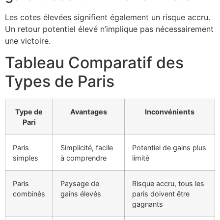
Les cotes élevées signifient également un risque accru.
Un retour potentiel élevé n’implique pas nécessairement
une victoire.
Tableau Comparatif des
Types de Paris
Type de
Avantages
Inconvénients
Pari
Paris
Simplicité, facile
Potentiel de gains plus
simples
à comprendre
limité
Paris
Paysage de
Risque accru, tous les
combinés
gains élevés
paris doivent être
gagnants