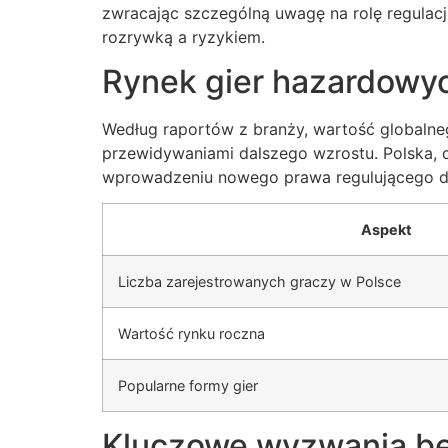
zwracając szczególną uwagę na rolę regulac
rozrywką a ryzykiem.
Rynek gier hazardowyc
Według raportów z branży, wartość globalne
przewidywaniami dalszego wzrostu. Polska, 
wprowadzeniu nowego prawa regulującego d
Aspekt
Liczba zarejestrowanych graczy w Polsce
Wartość rynku roczna
Popularne formy gier
Kluczowe wyzwania be