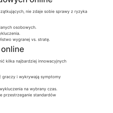
czątkujących, nie zdaje sobie sprawy z ryzyka
 danych osobowych.
ykluczenia.
ństwo wygranej vs. stratę.
online
 kilka najbardziej innowacyjnych
ść graczy i wykrywają symptomy
owykluczenia na wybrany czas.
ce przestrzeganie standardów