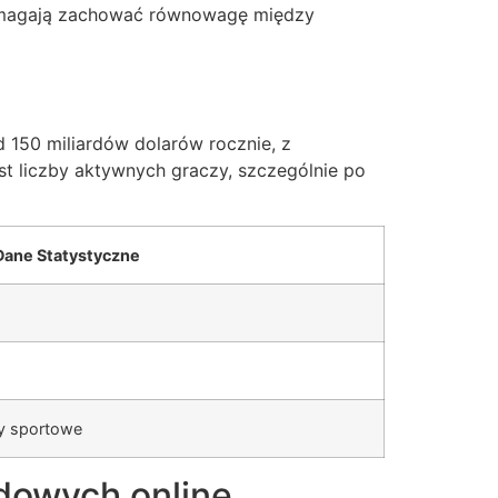
 pomagają zachować równowagę między
ad
150 miliardów dolarów
rocznie, z
t liczby aktywnych graczy, szczególnie po
Dane Statystyczne
dy sportowe
dowych online