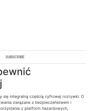
SUBSCRIBE
apewnić
j
 się integralną częścią cyfrowej rozrywki. O
wyzwania związane z bezpieczeństwem i
orzystania z platform hazardowych,