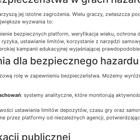
rzyszą jej istotne zagrożenia. Wielu graczy, zwłaszcza po
jwiększe wyzwania to:
nienie bezpiecznych platform, weryfikacja wieku, ochrona
 ryzyka, ustawianie limitów, korzystanie z narzędzi samow
erokiej kampanii edukacyjnej wyjaśniającej prawdopodobie
ia dla bezpiecznego hazardu 
zową rolę w zapewnieniu bezpieczeństwa. Możemy wyróżnić
zachowań
: systemy analityczne, które monitorują aktywno
iwości ustawiania limitów depozytów, czasu gry oraz sam
ne przez platformy od niezależnych agencji, potwierdzają
kacji publicznej