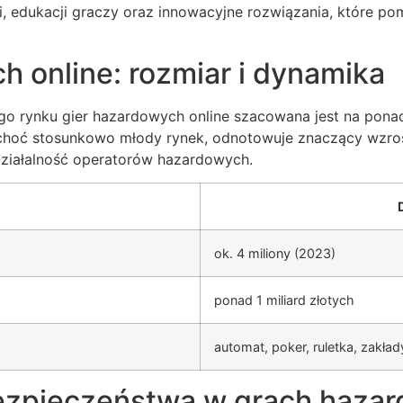
ji, edukacji graczy oraz innowacyjne rozwiązania, które
h online: rozmiar i dynamika
go rynku gier hazardowych online szacowana jest na pon
choć stosunkowo młody rynek, odnotowuje znaczący wzros
ziałalność operatorów hazardowych.
ok. 4 miliony (2023)
ponad 1 miliard złotych
automat, poker, ruletka, zakła
zpieczeństwa w grach hazar