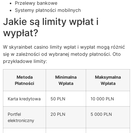
Przelewy bankowe
Systemy płatności mobilnych
Jakie są limity wpłat i
wypłat?
W skyrainbet casino limity wpłat i wypłat mogą różnić
się w zależności od wybranej metody płatności. Oto
przykładowe limity:
Metoda
Minimalna
Maksymalna
Płatności
Wpłata
Wpłata
Karta kredytowa
50 PLN
10 000 PLN
Portfel
20 PLN
5 000 PLN
elektroniczny