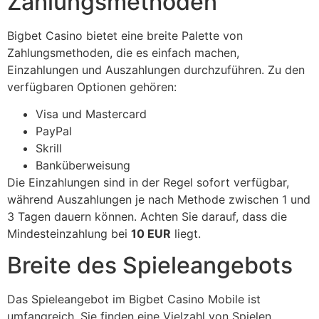
Zahlungsmethoden
Bigbet Casino bietet eine breite Palette von
Zahlungsmethoden, die es einfach machen,
Einzahlungen und Auszahlungen durchzuführen. Zu den
verfügbaren Optionen gehören:
Visa und Mastercard
PayPal
Skrill
Banküberweisung
Die Einzahlungen sind in der Regel sofort verfügbar,
während Auszahlungen je nach Methode zwischen 1 und
3 Tagen dauern können. Achten Sie darauf, dass die
Mindesteinzahlung bei
10 EUR
liegt.
Breite des Spieleangebots
Das Spieleangebot im Bigbet Casino Mobile ist
umfangreich. Sie finden eine Vielzahl von Spielen,