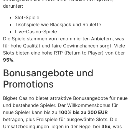
darunter:
Slot-Spiele
Tischspiele wie Blackjack und Roulette
Live-Casino-Spiele
Die Spiele stammen von renommierten Anbietern, was
für hohe Qualität und faire Gewinnchancen sorgt. Viele
Slots bieten eine hohe RTP (Return to Player) von über
95%
.
Bonusangebote und
Promotions
Bigbet Casino bietet attraktive Bonusangebote für neue
und bestehende Spieler. Der Willkommensbonus für
neue Spieler kann bis zu
100% bis zu 200 EUR
betragen, plus Freispiele für ausgewählte Slots. Die
Umsatzbedingungen liegen in der Regel bei
35x
, was