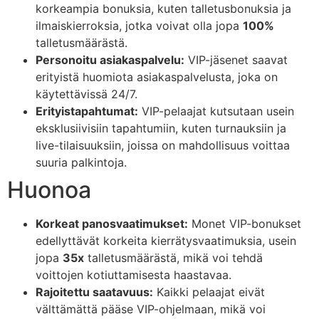
korkeampia bonuksia, kuten talletusbonuksia ja
ilmaiskierroksia, jotka voivat olla jopa
100%
talletusmäärästä.
Personoitu asiakaspalvelu:
VIP-jäsenet saavat
erityistä huomiota asiakaspalvelusta, joka on
käytettävissä 24/7.
Erityistapahtumat:
VIP-pelaajat kutsutaan usein
eksklusiivisiin tapahtumiin, kuten turnauksiin ja
live-tilaisuuksiin, joissa on mahdollisuus voittaa
suuria palkintoja.
Huonoa
Korkeat panosvaatimukset:
Monet VIP-bonukset
edellyttävät korkeita kierrätysvaatimuksia, usein
jopa
35x
talletusmäärästä, mikä voi tehdä
voittojen kotiuttamisesta haastavaa.
Rajoitettu saatavuus:
Kaikki pelaajat eivät
välttämättä pääse VIP-ohjelmaan, mikä voi