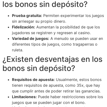
los bonos sin depósito?
Prueba gratuita:
Permiten experimentar los juegos
sin arriesgar su propio dinero.
Fidelización:
Aumentan la posibilidad de que los
jugadores se registren y regresen al casino.
Variedad de juegos:
A menudo se pueden usar en
diferentes tipos de juegos, como tragaperras o
ruleta.
¿Existen desventajas en los
bonos sin depósito?
Requisitos de apuesta:
Usualmente, estos bonos
tienen requisitos de apuesta, como 35x, que hay
que cumplir antes de poder retirar las ganancias.
Limitaciones:
Puede haber restricciones sobre los
juegos que se pueden jugar con el bono.