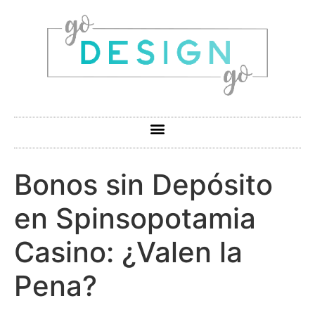
Bonos sin Depósito
en Spinsopotamia
Casino: ¿Valen la
Pena?