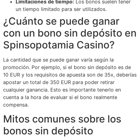
Limitaciones de tiempo:
Los bonos suelen tener
un tiempo limitado para ser utilizados.
¿Cuánto se puede ganar
con un bono sin depósito en
Spinsopotamia Casino?
La cantidad que se puede ganar varía según la
promoción. Por ejemplo, si el bono sin depósito es de
10 EUR y los requisitos de apuesta son de 35x, deberías
apostar un total de 350 EUR para poder retirar
cualquier ganancia. Esto es importante tenerlo en
cuenta a la hora de evaluar si el bono realmente
compensa.
Mitos comunes sobre los
bonos sin depósito