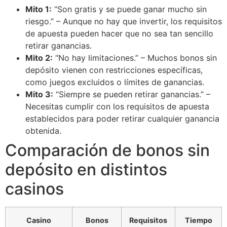
Mito 1:
“Son gratis y se puede ganar mucho sin
riesgo.” – Aunque no hay que invertir, los requisitos
de apuesta pueden hacer que no sea tan sencillo
retirar ganancias.
Mito 2:
“No hay limitaciones.” – Muchos bonos sin
depósito vienen con restricciones específicas,
como juegos excluidos o límites de ganancias.
Mito 3:
“Siempre se pueden retirar ganancias.” –
Necesitas cumplir con los requisitos de apuesta
establecidos para poder retirar cualquier ganancia
obtenida.
Comparación de bonos sin
depósito en distintos
casinos
Casino
Bonos
Requisitos
Tiempo