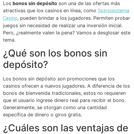
Los
bonos sin depósito
son una de las ofertas más
atractivas que los casinos en línea, como
Spinsopotamia
, pueden brindar a los jugadores. Permiten probar
Casino
juegos sin necesidad de realizar una inversión inicial.
Pero, ¿realmente valen la pena? Vamos a desglosar este
tema.
¿Qué son los bonos sin
depósito?
Los bonos sin depósito son promociones que los
casinos ofrecen a nuevos jugadores. A diferencia de los
bonos de bienvenida tradicionales, estos no requieren
que el usuario ingrese dinero real para recibir el bono.
Generalmente, se otorgan como una cantidad
específica de dinero o giros gratis.
¿Cuáles son las ventajas de