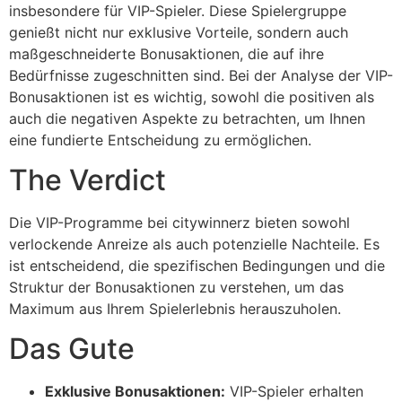
insbesondere für VIP-Spieler. Diese Spielergruppe
genießt nicht nur exklusive Vorteile, sondern auch
maßgeschneiderte Bonusaktionen, die auf ihre
Bedürfnisse zugeschnitten sind. Bei der Analyse der VIP-
Bonusaktionen ist es wichtig, sowohl die positiven als
auch die negativen Aspekte zu betrachten, um Ihnen
eine fundierte Entscheidung zu ermöglichen.
The Verdict
Die VIP-Programme bei citywinnerz bieten sowohl
verlockende Anreize als auch potenzielle Nachteile. Es
ist entscheidend, die spezifischen Bedingungen und die
Struktur der Bonusaktionen zu verstehen, um das
Maximum aus Ihrem Spielerlebnis herauszuholen.
Das Gute
Exklusive Bonusaktionen:
VIP-Spieler erhalten