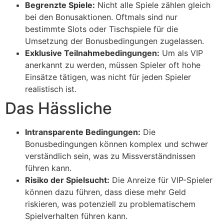
Begrenzte Spiele:
Nicht alle Spiele zählen gleich
bei den Bonusaktionen. Oftmals sind nur
bestimmte Slots oder Tischspiele für die
Umsetzung der Bonusbedingungen zugelassen.
Exklusive Teilnahmebedingungen:
Um als VIP
anerkannt zu werden, müssen Spieler oft hohe
Einsätze tätigen, was nicht für jeden Spieler
realistisch ist.
Das Hässliche
Intransparente Bedingungen:
Die
Bonusbedingungen können komplex und schwer
verständlich sein, was zu Missverständnissen
führen kann.
Risiko der Spielsucht:
Die Anreize für VIP-Spieler
können dazu führen, dass diese mehr Geld
riskieren, was potenziell zu problematischem
Spielverhalten führen kann.