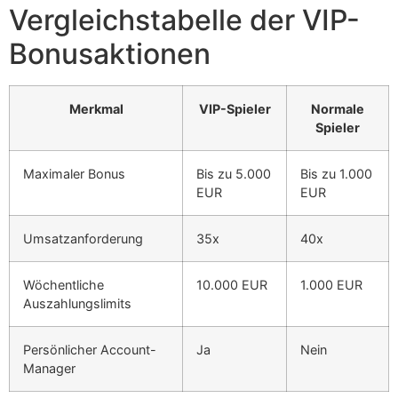
Vergleichstabelle der VIP-
Bonusaktionen
Merkmal
VIP-Spieler
Normale
Spieler
Maximaler Bonus
Bis zu 5.000
Bis zu 1.000
EUR
EUR
Umsatzanforderung
35x
40x
Wöchentliche
10.000 EUR
1.000 EUR
Auszahlungslimits
Persönlicher Account-
Ja
Nein
Manager