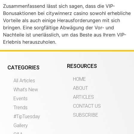
Zusammenfassend lässt sich sagen, dass die VIP-
Bonusaktionen bei citywinnerz casino sowohl erhebliche
Vorteile als auch einige Herausforderungen mit sich
bringen. Eine sorgfältige Abwägung der Vor- und
Nachteile ist unerlässlich, um das Beste aus Ihrem VIP-
Erlebnis herauszuholen.
RESOURCES
CATEGORIES
HOME
All Articles
ABOUT
What’s New
ARTICLES
Events
CONTACT US
Trends
SUBSCRIBE
#TipTuesday
Gallery