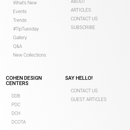
ABOUT
What’s New
ARTICLES
Events
CONTACT US
Trends
SUBSCRIBE
#TipTuesday
Gallery
Q&A
New Collections
COHEN DESIGN
SAY HELLO!
CENTERS
CONTACT US
DDB
GUEST ARTICLES
PDC
DCH
DCOTA