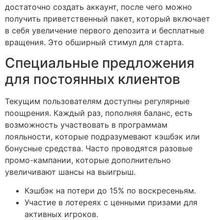
достаточно создать аккаунт, после чего можно
получить приветственный пакет, который включает
в себя увеличение первого депозита и бесплатные
вращения. Это обширный стимул для старта.
Специальные предложения
для постоянных клиентов
Текущим пользователям доступны регулярные
поощрения. Каждый раз, пополняя баланс, есть
возможность участвовать в программам
лояльности, которые подразумевают кэшбэк или
бонусные средства. Часто проводятся разовые
промо-кампании, которые дополнительно
увеличивают шансы на выигрыш.
Кэшбэк на потери до 15% по воскресеньям.
Участие в лотереях с ценными призами для
активных игроков.