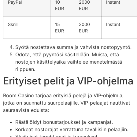
PayPal
10
2000
Instant
EUR
EUR
Skrill
15
3000
Instant
EUR
EUR
Syötä nostettava summa ja vahvista nostopyyntö.
Odota, että pyyntösi käsitellään. Muista, että
nostojen käsittelyaika vaihtelee menetelmästä
riippuen.
Erityiset pelit ja VIP-ohjelma
Boom Casino tarjoaa erityisiä pelejä ja VIP-ohjelmia,
jotka on suunnattu suurpelaajille. VIP-pelaajat nauttivat
seuraavista eduista:
Räätälöidyt bonustarjoukset ja kampanjat.
Korkeat nostorajat verrattuna tavallisiin pelaajiin.
Yksityiset tapahtumat ja turnaukset.