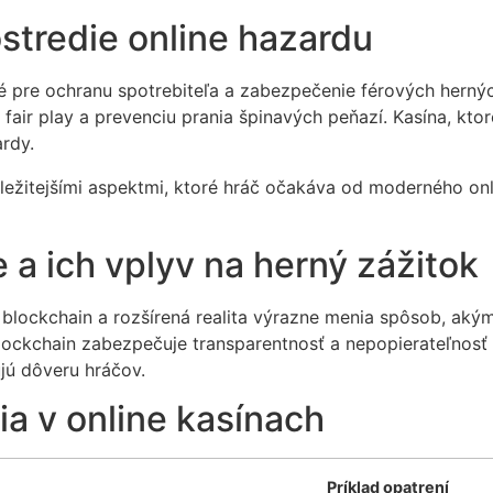
stredie online hazardu
vé pre ochranu spotrebiteľa a zabezpečenie férových herný
ií, fair play a prevenciu prania špinavých peňazí. Kasína, k
ardy.
ležitejšími aspektmi, ktoré hráč očakáva od moderného onl
 a ich vplyv na herný zážitok
 blockchain a rozšírená realita výrazne menia spôsob, akým
ockchain zabezpečuje transparentnosť a nepopierateľnosť tr
jú dôveru hráčov.
a v online kasínach
Príklad opatrení