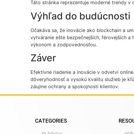
Táto stránka reprezentuje moderné trendy v o
Výhľad do budúcnosti
Očakáva sa, že inovácie ako blockchain a umel
vytváranie ešte bezpečnejších, férovejších a 
výkonom a zodpovednosťou.
Záver
Efektívne riadenie a inovácie v odvetví onlin
dôveryhodnosť a vysokú kvalitu služieb je kľ
záujme ochrany a spokojnosti klientov.
CATEGORIES
RESO
All Articles
HO