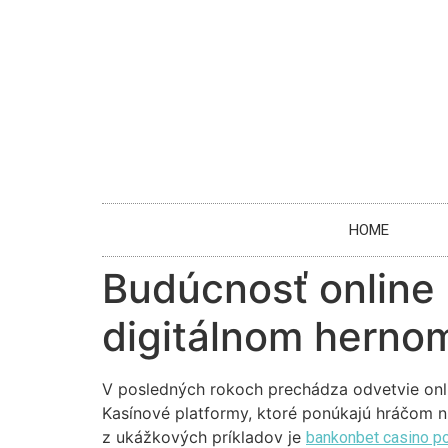
HOME
Budúcnosť online 
digitálnom herno
V posledných rokoch prechádza odvetvie onl
Kasínové platformy, ktoré ponúkajú hráčom ni
z ukážkových príkladov je
bankonbet casino po