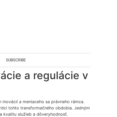
SUBSCRIBE
ácie a regulácie v
 inovácií a meniaceho sa právneho rámca.
 srdci tohto transformačného obdobia. Jedným
a kvalitu služieb a dôveryhodnosť.