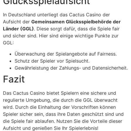
Glücksspielaufsicht
In Deutschland unterliegt das Cactus Casino der
Aufsicht der
Gemeinsamen Glücksspielbehörde der
Länder (GGL)
. Diese sorgt dafür, dass die Spiele fair
und sicher sind. Hier sind einige wichtige Punkte zur
GGL:
Überwachung der Spielangebote auf Fairness.
Schutz der Spieler vor Spielsucht.
Gewährleistung der Zahlungs- und Datensicherheit.
Fazit
Das Cactus Casino bietet Spielern eine sichere und
regulierte Umgebung, die durch die GGL überwacht
wird. Durch die Einhaltung der Vorschriften können
Spieler sicher sein, dass ihre Daten geschützt sind und
die Spiele fair ablaufen. Nutzen Sie die Vorteile dieser
Aufsicht und genießen Sie Ihr Spielerlebnis!