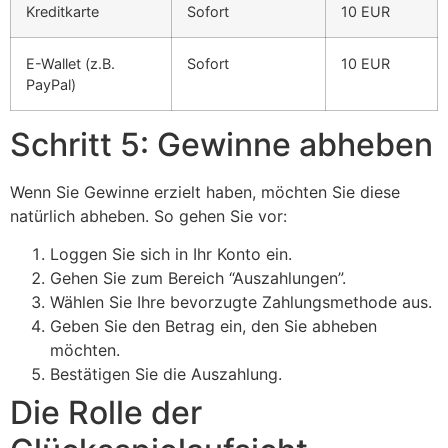
Kreditkarte
Sofort
10 EUR
E-Wallet (z.B.
Sofort
10 EUR
PayPal)
Schritt 5: Gewinne abheben
Wenn Sie Gewinne erzielt haben, möchten Sie diese
natürlich abheben. So gehen Sie vor:
Loggen Sie sich in Ihr Konto ein.
Gehen Sie zum Bereich “Auszahlungen”.
Wählen Sie Ihre bevorzugte Zahlungsmethode aus.
Geben Sie den Betrag ein, den Sie abheben
möchten.
Bestätigen Sie die Auszahlung.
Die Rolle der