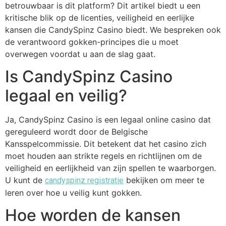
betrouwbaar is dit platform? Dit artikel biedt u een
kritische blik op de licenties, veiligheid en eerlijke
kansen die CandySpinz Casino biedt. We bespreken ook
de verantwoord gokken-principes die u moet
overwegen voordat u aan de slag gaat.
Is CandySpinz Casino
legaal en veilig?
Ja, CandySpinz Casino is een legaal online casino dat
gereguleerd wordt door de Belgische
Kansspelcommissie. Dit betekent dat het casino zich
moet houden aan strikte regels en richtlijnen om de
veiligheid en eerlijkheid van zijn spellen te waarborgen.
U kunt de
bekijken om meer te
candyspinz registratie
leren over hoe u veilig kunt gokken.
Hoe worden de kansen