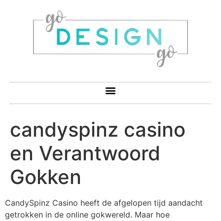
candyspinz casino
en Verantwoord
Gokken
CandySpinz Casino heeft de afgelopen tijd aandacht
getrokken in de online gokwereld. Maar hoe