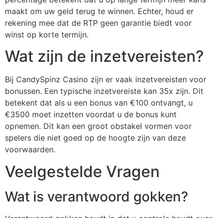
maakt om uw geld terug te winnen. Echter, houd er
rekening mee dat de RTP geen garantie biedt voor
winst op korte termijn.
Wat zijn de inzetvereisten?
Bij CandySpinz Casino zijn er vaak inzetvereisten voor
bonussen. Een typische inzetvereiste kan 35x zijn. Dit
betekent dat als u een bonus van €100 ontvangt, u
€3500 moet inzetten voordat u de bonus kunt
opnemen. Dit kan een groot obstakel vormen voor
spelers die niet goed op de hoogte zijn van deze
voorwaarden.
Veelgestelde Vragen
Wat is verantwoord gokken?