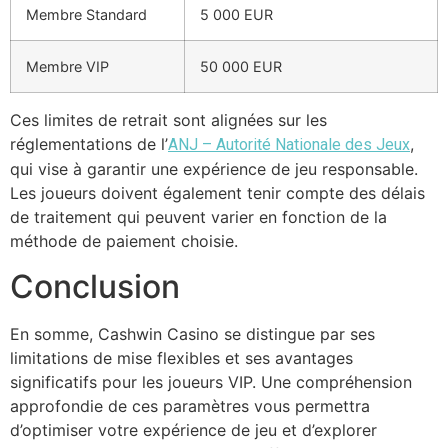
Membre Standard
5 000 EUR
Membre VIP
50 000 EUR
Ces limites de retrait sont alignées sur les
réglementations de l’
,
ANJ – Autorité Nationale des Jeux
qui vise à garantir une expérience de jeu responsable.
Les joueurs doivent également tenir compte des délais
de traitement qui peuvent varier en fonction de la
méthode de paiement choisie.
Conclusion
En somme, Cashwin Casino se distingue par ses
limitations de mise flexibles et ses avantages
significatifs pour les joueurs VIP. Une compréhension
approfondie de ces paramètres vous permettra
d’optimiser votre expérience de jeu et d’explorer