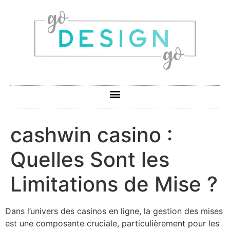
cashwin casino :
Quelles Sont les
Limitations de Mise ?
Dans l’univers des casinos en ligne, la gestion des mises
est une composante cruciale, particulièrement pour les