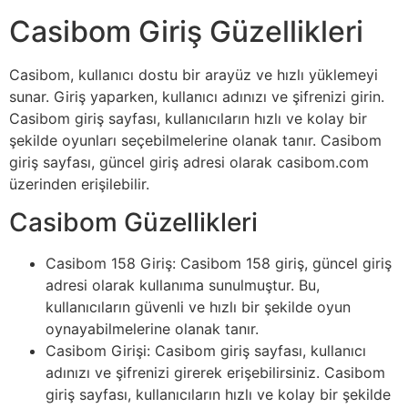
Casibom Giriş Güzellikleri
Casibom, kullanıcı dostu bir arayüz ve hızlı yüklemeyi
sunar. Giriş yaparken, kullanıcı adınızı ve şifrenizi girin.
Casibom giriş sayfası, kullanıcıların hızlı ve kolay bir
şekilde oyunları seçebilmelerine olanak tanır. Casibom
giriş sayfası, güncel giriş adresi olarak casibom.com
üzerinden erişilebilir.
Casibom Güzellikleri
Casibom 158 Giriş: Casibom 158 giriş, güncel giriş
adresi olarak kullanıma sunulmuştur. Bu,
kullanıcıların güvenli ve hızlı bir şekilde oyun
oynayabilmelerine olanak tanır.
Casibom Girişi: Casibom giriş sayfası, kullanıcı
adınızı ve şifrenizi girerek erişebilirsiniz. Casibom
giriş sayfası, kullanıcıların hızlı ve kolay bir şekilde