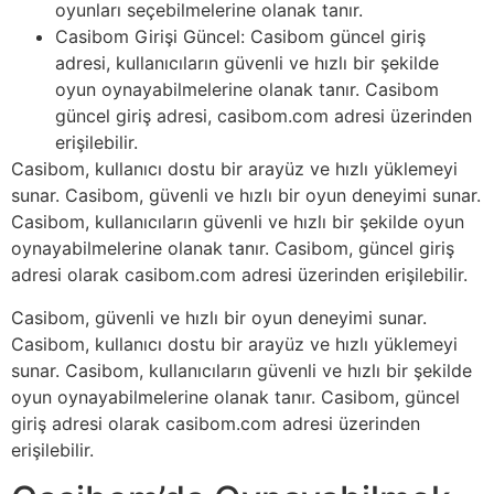
oyunları seçebilmelerine olanak tanır.
Casibom Girişi Güncel: Casibom güncel giriş
adresi, kullanıcıların güvenli ve hızlı bir şekilde
oyun oynayabilmelerine olanak tanır. Casibom
güncel giriş adresi, casibom.com adresi üzerinden
erişilebilir.
Casibom, kullanıcı dostu bir arayüz ve hızlı yüklemeyi
sunar. Casibom, güvenli ve hızlı bir oyun deneyimi sunar.
Casibom, kullanıcıların güvenli ve hızlı bir şekilde oyun
oynayabilmelerine olanak tanır. Casibom, güncel giriş
adresi olarak casibom.com adresi üzerinden erişilebilir.
Casibom, güvenli ve hızlı bir oyun deneyimi sunar.
Casibom, kullanıcı dostu bir arayüz ve hızlı yüklemeyi
sunar. Casibom, kullanıcıların güvenli ve hızlı bir şekilde
oyun oynayabilmelerine olanak tanır. Casibom, güncel
giriş adresi olarak casibom.com adresi üzerinden
erişilebilir.