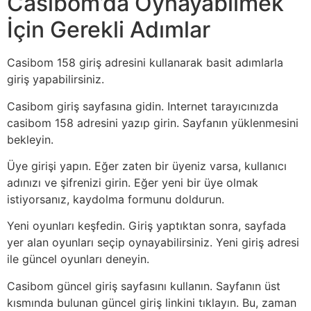
Casibom’da Oynayabilmek
İçin Gerekli Adımlar
Casibom 158 giriş adresini kullanarak basit adımlarla
giriş yapabilirsiniz.
Casibom giriş sayfasına gidin. Internet tarayıcınızda
casibom 158 adresini yazıp girin. Sayfanın yüklenmesini
bekleyin.
Üye girişi yapın. Eğer zaten bir üyeniz varsa, kullanıcı
adınızı ve şifrenizi girin. Eğer yeni bir üye olmak
istiyorsanız, kaydolma formunu doldurun.
Yeni oyunları keşfedin. Giriş yaptıktan sonra, sayfada
yer alan oyunları seçip oynayabilirsiniz. Yeni giriş adresi
ile güncel oyunları deneyin.
Casibom güncel giriş sayfasını kullanın. Sayfanın üst
kısmında bulunan güncel giriş linkini tıklayın. Bu, zaman