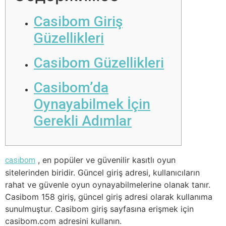
Casibom Giriş
Güzellikleri
Casibom Güzellikleri
Casibom’da
Oynayabilmek İçin
Gerekli Adımlar
, en popüler ve güvenilir kasıtlı oyun
casibom
sitelerinden biridir. Güncel giriş adresi, kullanıcıların
rahat ve güvenle oyun oynayabilmelerine olanak tanır.
Casibom 158 giriş, güncel giriş adresi olarak kullanıma
sunulmuştur. Casibom giriş sayfasına erişmek için
casibom.com adresini kullanın.