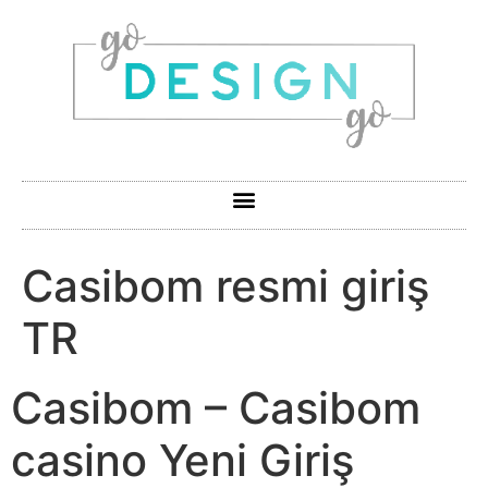
Casibom resmi giriş
TR
Casibom – Casibom
casino Yeni Giriş