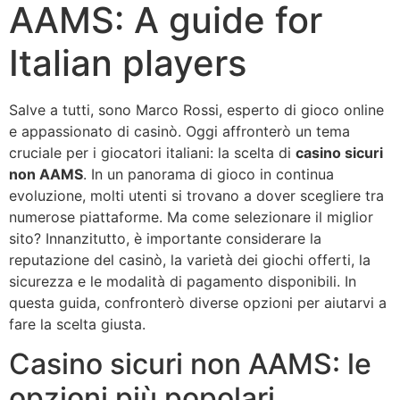
AAMS: A guide for
Italian players
Salve a tutti, sono Marco Rossi, esperto di gioco online
e appassionato di casinò. Oggi affronterò un tema
cruciale per i giocatori italiani: la scelta di
casino sicuri
non AAMS
. In un panorama di gioco in continua
evoluzione, molti utenti si trovano a dover scegliere tra
numerose piattaforme. Ma come selezionare il miglior
sito? Innanzitutto, è importante considerare la
reputazione del casinò, la varietà dei giochi offerti, la
sicurezza e le modalità di pagamento disponibili. In
questa guida, confronterò diverse opzioni per aiutarvi a
fare la scelta giusta.
Casino sicuri non AAMS: le
opzioni più popolari