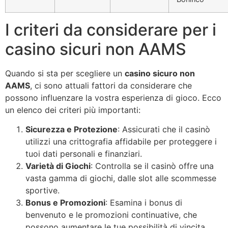
I criteri da considerare per i
casino sicuri non AAMS
Quando si sta per scegliere un
casino sicuro non
AAMS
, ci sono attuali fattori da considerare che
possono influenzare la vostra esperienza di gioco. Ecco
un elenco dei criteri più importanti:
Sicurezza e Protezione
: Assicurati che il casinò
utilizzi una crittografia affidabile per proteggere i
tuoi dati personali e finanziari.
Varietà di Giochi
: Controlla se il casinò offre una
vasta gamma di giochi, dalle slot alle scommesse
sportive.
Bonus e Promozioni
: Esamina i bonus di
benvenuto e le promozioni continuative, che
possono aumentare le tue possibilità di vincita.