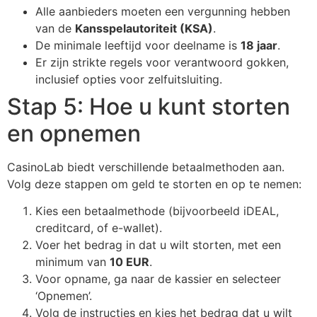
Alle aanbieders moeten een vergunning hebben
van de
Kansspelautoriteit (KSA)
.
De minimale leeftijd voor deelname is
18 jaar
.
Er zijn strikte regels voor verantwoord gokken,
inclusief opties voor zelfuitsluiting.
Stap 5: Hoe u kunt storten
en opnemen
CasinoLab biedt verschillende betaalmethoden aan.
Volg deze stappen om geld te storten en op te nemen:
Kies een betaalmethode (bijvoorbeeld iDEAL,
creditcard, of e-wallet).
Voer het bedrag in dat u wilt storten, met een
minimum van
10 EUR
.
Voor opname, ga naar de kassier en selecteer
‘Opnemen’.
Volg de instructies en kies het bedrag dat u wilt