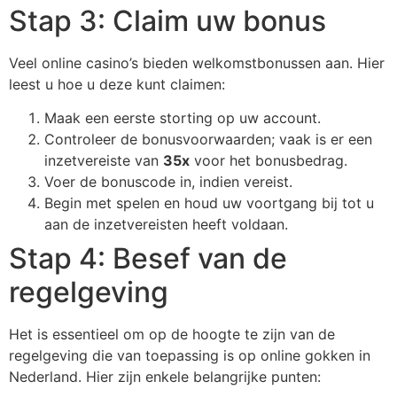
Stap 3: Claim uw bonus
Veel online casino’s bieden welkomstbonussen aan. Hier
leest u hoe u deze kunt claimen:
Maak een eerste storting op uw account.
Controleer de bonusvoorwaarden; vaak is er een
inzetvereiste van
35x
voor het bonusbedrag.
Voer de bonuscode in, indien vereist.
Begin met spelen en houd uw voortgang bij tot u
aan de inzetvereisten heeft voldaan.
Stap 4: Besef van de
regelgeving
Het is essentieel om op de hoogte te zijn van de
regelgeving die van toepassing is op online gokken in
Nederland. Hier zijn enkele belangrijke punten: