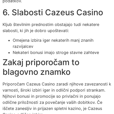
podatkov.
6. Slabosti Cazeus Casino
Kljub številnim prednostim obstajajo tudi nekatere
slabosti, ki jih je dobro upoštevati:
Omejena izbira iger nekaterih manj znanih
razvijalcev
Nekateri bonusi imajo stroge stavne zahteve
Zakaj priporočam to
blagovno znamko
Priporočam Cazeus Casino zaradi njihove zavezanosti k
varnosti, široki izbiri iger in odlični podpori strankam.
Njihovi bonusi in promocije so privlačni in ponujajo
odlične priložnosti za povečanje vaših dobitkov. Če
iščete zanesljiv in prijazen spletni kazino, je Cazeus