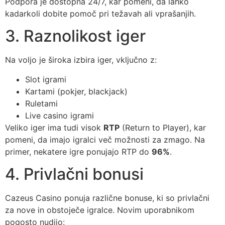
Podpora je dostopna 24/7, kar pomeni, da lahko
kadarkoli dobite pomoč pri težavah ali vprašanjih.
3. Raznolikost iger
Na voljo je široka izbira iger, vključno z:
Slot igrami
Kartami (pokjer, blackjack)
Ruletami
Live casino igrami
Veliko iger ima tudi visok
RTP
(Return to Player), kar
pomeni, da imajo igralci več možnosti za zmago. Na
primer, nekatere igre ponujajo RTP do
96%
.
4. Privlačni bonusi
Cazeus Casino ponuja različne bonuse, ki so privlačni
za nove in obstoječe igralce. Novim uporabnikom
pogosto nudijo: