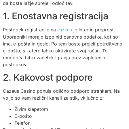
da boste lažje sprejeli odločitev.
1. Enostavna registracija
Postopek registracije na
je hiter in preprost.
cazeus
Uporabniki morajo izpolniti osnovne podatke, kot so
ime, e-pošta in geslo. Po tem boste prejeli potrditveno
e-pošto, s katero lahko aktivirate svoj račun. To
omogoča hitro začetek igranja brez zapletenih
postopkov.
2. Kakovost podpore
Cazeus Casino ponuja odlično podporo strankam. Na
voljo so vam različni kanali za stik, vključno z:
Živim klepetom
E-pošto
Telefon