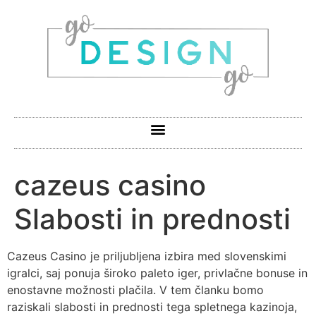
cazeus casino
Slabosti in prednosti
Cazeus Casino je priljubljena izbira med slovenskimi
igralci, saj ponuja široko paleto iger, privlačne bonuse in
enostavne možnosti plačila. V tem članku bomo
raziskali slabosti in prednosti tega spletnega kazinoja,