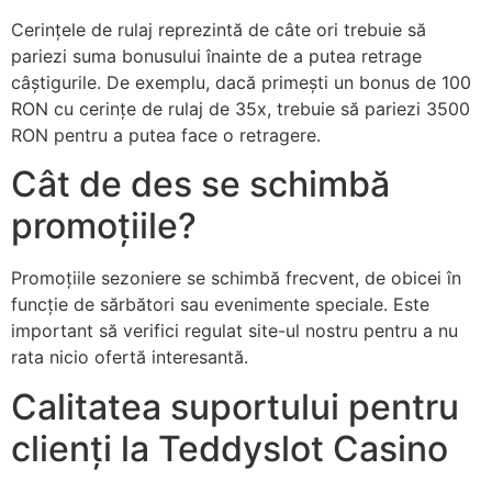
Cerințele de rulaj reprezintă de câte ori trebuie să
pariezi suma bonusului înainte de a putea retrage
câștigurile. De exemplu, dacă primești un bonus de 100
RON cu cerințe de rulaj de 35x, trebuie să pariezi 3500
RON pentru a putea face o retragere.
Cât de des se schimbă
promoțiile?
Promoțiile sezoniere se schimbă frecvent, de obicei în
funcție de sărbători sau evenimente speciale. Este
important să verifici regulat site-ul nostru pentru a nu
rata nicio ofertă interesantă.
Calitatea suportului pentru
clienți la Teddyslot Casino