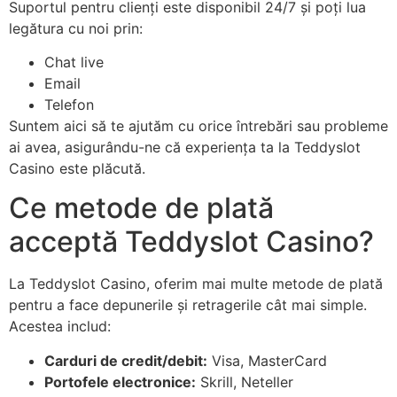
Suportul pentru clienți este disponibil 24/7 și poți lua
legătura cu noi prin:
Chat live
Email
Telefon
Suntem aici să te ajutăm cu orice întrebări sau probleme
ai avea, asigurându-ne că experiența ta la Teddyslot
Casino este plăcută.
Ce metode de plată
acceptă Teddyslot Casino?
La Teddyslot Casino, oferim mai multe metode de plată
pentru a face depunerile și retragerile cât mai simple.
Acestea includ:
Carduri de credit/debit:
Visa, MasterCard
Portofele electronice:
Skrill, Neteller