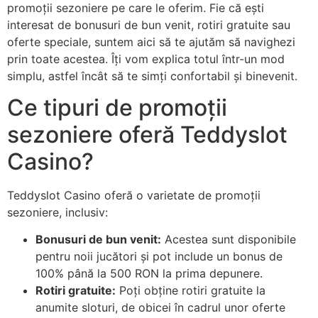
promoții sezoniere pe care le oferim. Fie că ești
interesat de bonusuri de bun venit, rotiri gratuite sau
oferte speciale, suntem aici să te ajutăm să navighezi
prin toate acestea. Îți vom explica totul într-un mod
simplu, astfel încât să te simți confortabil și binevenit.
Ce tipuri de promoții
sezoniere oferă Teddyslot
Casino?
Teddyslot Casino oferă o varietate de promoții
sezoniere, inclusiv:
Bonusuri de bun venit:
Acestea sunt disponibile
pentru noii jucători și pot include un bonus de
100% până la 500 RON la prima depunere.
Rotiri gratuite:
Poți obține rotiri gratuite la
anumite sloturi, de obicei în cadrul unor oferte