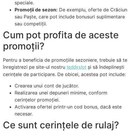
speciale.
Promoții de sezon:
De exemplu, oferte de Crăciun
sau Paște, care pot include bonusuri suplimentare
sau competiții.
Cum pot profita de aceste
promoții?
Pentru a beneficia de promoțiile sezoniere, trebuie să te
înregistrezi pe site-ul nostru
și să îndeplinești
teddyslot
cerințele de participare. De obicei, acestea pot include:
Crearea unui cont de jucător.
Realizarea unei depuneri minime, conform
cerințelor promoției.
Activarea ofertei printr-un cod bonus, dacă este
necesar.
Ce sunt cerințele de rulaj?